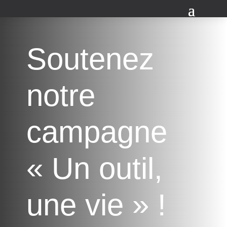
Soutenez
notre
campagne
« Un outil,
une vie » !