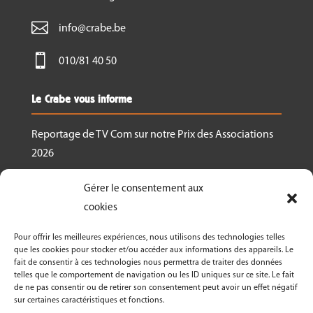

info@crabe.be

010/81 40 50
Le Crabe vous informe
Reportage de TV Com sur notre Prix des Associations
2026
Nous recrutons un.e responsable de projet
Gérer le consentement aux
Ressourcerie Brabant wallon Est
cookies
Le Crabe reçoit un des Prix des associations 2026
Pour offrir les meilleures expériences, nous utilisons des technologies telles
décernés par Canopea
que les cookies pour stocker et/ou accéder aux informations des appareils. Le
fait de consentir à ces technologies nous permettra de traiter des données
Découvrez nos activités dans le cadre de « La
telles que le comportement de navigation ou les ID uniques sur ce site. Le fait
Semaine Bio 2026 »
de ne pas consentir ou de retirer son consentement peut avoir un effet négatif
sur certaines caractéristiques et fonctions.
Le Crabe asbl fête ses 50 ans en 2026!