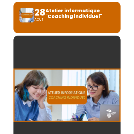
28
Atelier informatique
"Coaching individuel"
AOÛT