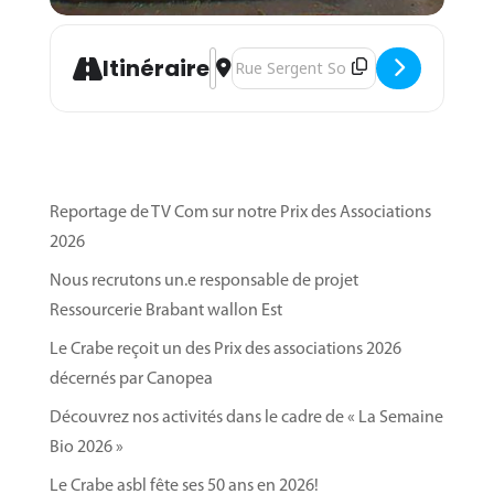
Les vendredis des semaines paires, nous vous
proposons les
ateliers collectifs
«iTea &
Papottes»
pour des discussions de groupe sur
Address - Atelier informatique "Coachi
Destination Address - Atelier inform
Itinéraire
l’informatique.
Cliquez ici pour en savoir plus!
Reportage de TV Com sur notre Prix des Associations
2026
Nous recrutons un.e responsable de projet
Ressourcerie Brabant wallon Est
Le Crabe reçoit un des Prix des associations 2026
décernés par Canopea
Découvrez nos activités dans le cadre de « La Semaine
Bio 2026 »
Le Crabe asbl fête ses 50 ans en 2026!