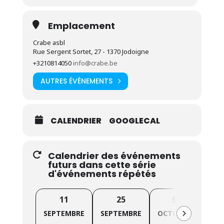
l’ordinateur ou le smartphone ;
Comprendre le fonctionnement d’internet, des
Emplacement
messageries, d’un traitement de texte, des
Crabe asbl
applications bancaires, des réseaux sociaux, … ;
Rue Sergent Sortet, 27 - 1370 Jodoigne
Rédiger un CV et/ou une lettre de motivation ;
+3210814050
info@crabe.be
Utiliser les applications en ligne pour les
AUTRES ÉVÉNEMENTS
démarches administratives.
CALENDRIER
GOOGLECAL
Calendrier des événements
futurs dans cette série
d'événements répétés
11
25
9
SEPTEMBRE
SEPTEMBRE
OCTOBRE
NOV