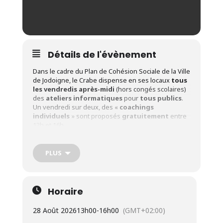
Détails de l'évènement
Dans le cadre du Plan de Cohésion Sociale de la Ville
de Jodoigne, le Crabe dispense en ses locaux
tous
les vendredis après-midi
(hors congés scolaires)
des
ateliers informatiques
pour
tous publics
.
Un vendredi sur deux, des «
coachings
individuels
» sont proposés
gratuitement
entre
13h et 16h.
COACHING INDIVIDUEL
Ces ateliers d’
une heure
vous permettent
PLUS
d’appréhender et de s’approprier les « nouvelles
technologies » avec un
accompagnement
individualisé
pour répondre
à vos demandes
spécifiques
.
Horaire
Il peut s’agir de :
28 Août 2026
13h00
-
16h00
(GMT+02:00)
Se familiariser à l’utilisation d’appareils tels que