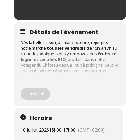
Détails de l'évènement
Dès la belle saison, de mai à octobre, rejoignez
notre marché
tous les vendredis de 15h à 17h
au
cœur de Jodoigne. Vous y retrouvez nos
fruits et
légumes certifiés BIO
, produits dans notre
potager du Château des Cailloux à Jodoigne. Ceux-ci
sont
cultivés et récoltés
avec soin
par nos
stagiaires
en maraichage tout au long de l’année.
Dates
: Tous les vendredis de 15h à 17h du 08 mai
au 09 octobre 2026.
PLUS
Adresse
:
Le Crabe asbl – Rue Sergent Sortet, 27 à
1370 Jodoigne
Dates des 3 marchés événements
:
Horaire
Vendredi
08/05
(15h à 18h) : Marché inaugural
10 Juillet 2026
15h00
-
17h00
(GMT+02:00)
Vendredi
12/06
(15h à 18h) : Marché de la