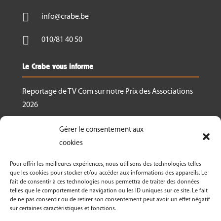

info@crabe.be

010/81 40 50
Le Crabe vous informe
Reportage de TV Com sur notre Prix des Associations
2026
Nous recrutons un.e responsable de projet
Gérer le consentement aux
Ressourcerie Brabant wallon Est
cookies
Le Crabe reçoit un des Prix des associations 2026
Pour offrir les meilleures expériences, nous utilisons des technologies telles
décernés par Canopea
que les cookies pour stocker et/ou accéder aux informations des appareils. Le
fait de consentir à ces technologies nous permettra de traiter des données
Découvrez nos activités dans le cadre de « La
telles que le comportement de navigation ou les ID uniques sur ce site. Le fait
Semaine Bio 2026 »
de ne pas consentir ou de retirer son consentement peut avoir un effet négatif
sur certaines caractéristiques et fonctions.
Le Crabe asbl fête ses 50 ans en 2026!