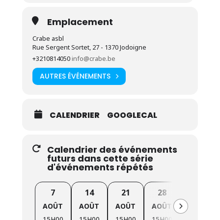
Semaine Bio (
exceptionnellement
au
Parc du
château des Cailloux
)
Emplacement
Vendredi
09/10
(15h à 18h) : Marché de clôture
Crabe asbl
Rue Sergent Sortet, 27 - 1370 Jodoigne
+3210814050
info@crabe.be
Cliquez ici pour en savoir plus sur nos marchés et
notre production de légumes bio par notre centre
AUTRES ÉVÉNEMENTS
d’insertion
.
La saison 2026 de nos marchés hebdomadaires Bio
bénéficie du soutien de la
Ville de Jodoigne
.
CALENDRIER
GOOGLECAL
Calendrier des événements
futurs dans cette série
d'événements répétés
7
14
21
28
4
AOÛT
AOÛT
AOÛT
AOÛT
SEPTEMB
15H00
15H00
15H00
15H00
15H00