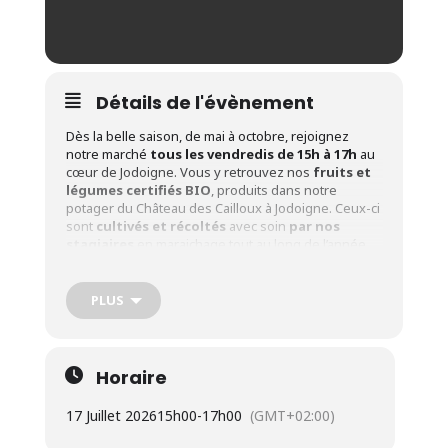
Détails de l'évènement
Dès la belle saison, de mai à octobre, rejoignez
notre marché
tous les vendredis de 15h à 17h
au
cœur de Jodoigne. Vous y retrouvez nos
fruits et
légumes certifiés BIO
, produits dans notre
potager du Château des Cailloux à Jodoigne. Ceux-ci
sont
cultivés et récoltés
avec soin
par nos
stagiaires
en maraichage tout au long de l’année.
Dates
: Tous les vendredis de 15h à 17h du 08 mai
au 09 octobre 2026.
PLUS
Adresse
:
Le Crabe asbl – Rue Sergent Sortet, 27 à
1370 Jodoigne
Dates des 3 marchés événements
:
Horaire
Vendredi
08/05
(15h à 18h) : Marché inaugural
17 Juillet 2026
15h00
-
17h00
(GMT+02:00)
Vendredi
12/06
(15h à 18h) : Marché de la