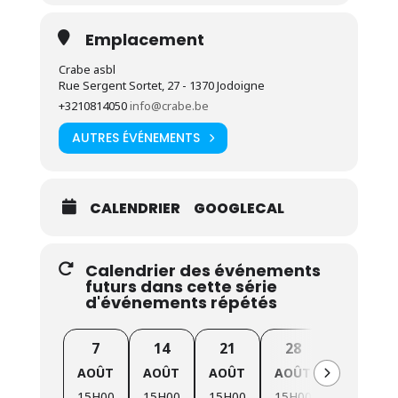
Semaine Bio (
exceptionnellement
au
Parc du
château des Cailloux
)
Emplacement
Vendredi
09/10
(15h à 18h) : Marché de clôture
Crabe asbl
Rue Sergent Sortet, 27 - 1370 Jodoigne
+3210814050
info@crabe.be
Cliquez ici pour en savoir plus sur nos marchés et
notre production de légumes bio par notre centre
AUTRES ÉVÉNEMENTS
d’insertion
.
La saison 2026 de nos marchés hebdomadaires Bio
bénéficie du soutien de la
Ville de Jodoigne
.
CALENDRIER
GOOGLECAL
Calendrier des événements
futurs dans cette série
d'événements répétés
7
14
21
28
4
AOÛT
AOÛT
AOÛT
AOÛT
SEPTEMB
15H00
15H00
15H00
15H00
15H00