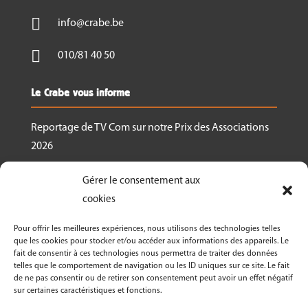

info@crabe.be

010/81 40 50
Le Crabe vous informe
Reportage de TV Com sur notre Prix des Associations
2026
Nous recrutons un.e responsable de projet
Gérer le consentement aux
Ressourcerie Brabant wallon Est
cookies
Le Crabe reçoit un des Prix des associations 2026
Pour offrir les meilleures expériences, nous utilisons des technologies telles
décernés par Canopea
que les cookies pour stocker et/ou accéder aux informations des appareils. Le
fait de consentir à ces technologies nous permettra de traiter des données
Découvrez nos activités dans le cadre de « La
telles que le comportement de navigation ou les ID uniques sur ce site. Le fait
Semaine Bio 2026 »
de ne pas consentir ou de retirer son consentement peut avoir un effet négatif
sur certaines caractéristiques et fonctions.
Le Crabe asbl fête ses 50 ans en 2026!