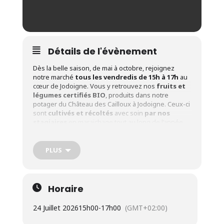
Détails de l'évènement
Dès la belle saison, de mai à octobre, rejoignez
notre marché
tous les vendredis de 15h à 17h
au
cœur de Jodoigne. Vous y retrouvez nos
fruits et
légumes certifiés BIO
, produits dans notre
potager du Château des Cailloux à Jodoigne. Ceux-ci
sont
cultivés et récoltés
avec soin
par nos
stagiaires
en maraichage tout au long de l’année.
Dates
: Tous les vendredis de 15h à 17h du 08 mai
au 09 octobre 2026.
PLUS
Adresse
:
Le Crabe asbl – Rue Sergent Sortet, 27 à
1370 Jodoigne
Dates des 3 marchés événements
:
Horaire
Vendredi
08/05
(15h à 18h) : Marché inaugural
24 Juillet 2026
15h00
-
17h00
(GMT+02:00)
Vendredi
12/06
(15h à 18h) : Marché de la