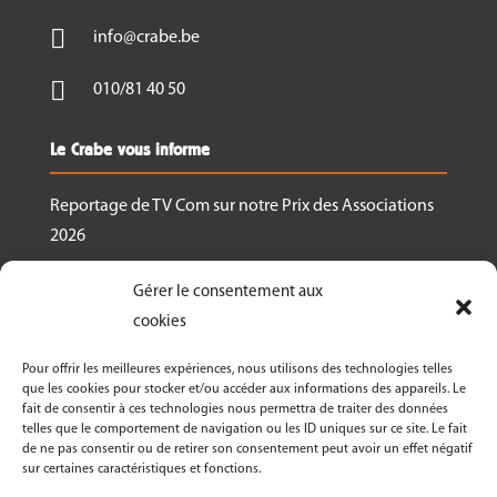

info@crabe.be

010/81 40 50
Le Crabe vous informe
Reportage de TV Com sur notre Prix des Associations
2026
Nous recrutons un.e responsable de projet
Gérer le consentement aux
Ressourcerie Brabant wallon Est
cookies
Le Crabe reçoit un des Prix des associations 2026
Pour offrir les meilleures expériences, nous utilisons des technologies telles
décernés par Canopea
que les cookies pour stocker et/ou accéder aux informations des appareils. Le
fait de consentir à ces technologies nous permettra de traiter des données
Découvrez nos activités dans le cadre de « La
telles que le comportement de navigation ou les ID uniques sur ce site. Le fait
Semaine Bio 2026 »
de ne pas consentir ou de retirer son consentement peut avoir un effet négatif
sur certaines caractéristiques et fonctions.
Le Crabe asbl fête ses 50 ans en 2026!