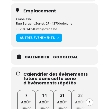
Semaine Bio (
exceptionnellement
au
Parc du
château des Cailloux
)
Emplacement
Vendredi
09/10
(15h à 18h) : Marché de clôture
Crabe asbl
Rue Sergent Sortet, 27 - 1370 Jodoigne
+3210814050
info@crabe.be
Cliquez ici pour en savoir plus sur nos marchés et
notre production de légumes bio par notre centre
AUTRES ÉVÉNEMENTS
d’insertion
.
La saison 2026 de nos marchés hebdomadaires Bio
bénéficie du soutien de la
Ville de Jodoigne
.
CALENDRIER
GOOGLECAL
Calendrier des événements
futurs dans cette série
d'événements répétés
7
14
21
28
4
AOÛT
AOÛT
AOÛT
AOÛT
SEPTEMB
15H00
15H00
15H00
15H00
15H00