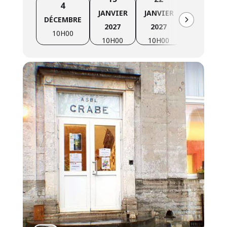
à celle-ci.
4
JANVIER
JANVIER
FÉVRIER
Plus d’infos
:
Cliquez ici pour plus d’informations
DÉCEMBRE
2027
2027
2027
sur la formation « Cultive ton projet »
10H00
10H00
10H00
10H00