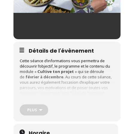
Détails de l'évènement
Cette séance d’informations vous permettra de
découvrir l’objectif, le programme et le contenu du
module «
Cultive ton projet
» qui se déroule
de
février à décembre
. Au cours de cette séance,
vous aurez également l’occasion d’expliquer votre
parcours, vos motivations et de poser toutes vos
questions concernant cette filière de formation.
Adresse
: Crabe asbl – Rue Sergent Sortet, 27 à 1370
Jodoigne
PLUS
A qui s’adresse ce module de formation ?
Ce module de formation est proposé pour se mettre
en action progressivement.
Horaire