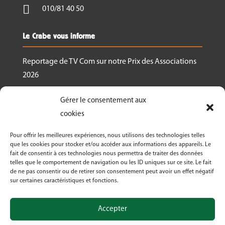

010/81 40 50
Le Crabe vous informe
Reportage de TV Com sur notre Prix des Associations
2026
Nous recrutons un.e responsable de projet
Gérer le consentement aux
Ressourcerie Brabant wallon Est
cookies
Le Crabe reçoit un des Prix des associations 2026
Pour offrir les meilleures expériences, nous utilisons des technologies telles
décernés par Canopea
que les cookies pour stocker et/ou accéder aux informations des appareils. Le
fait de consentir à ces technologies nous permettra de traiter des données
Découvrez nos activités dans le cadre de « La
telles que le comportement de navigation ou les ID uniques sur ce site. Le fait
Semaine Bio 2026 »
de ne pas consentir ou de retirer son consentement peut avoir un effet négatif
sur certaines caractéristiques et fonctions.
Le Crabe asbl fête ses 50 ans en 2026!
Accepter