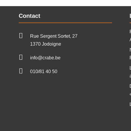
Contact

Rue Sergent Sortet, 27
1370 Jodoigne

info@crabe.be

010/81 40 50