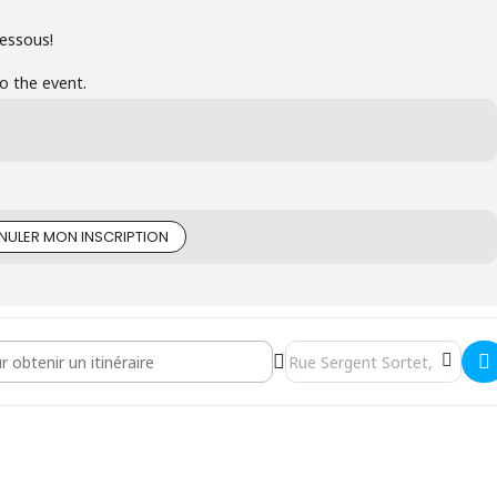
dessous!
to the event.
NULER MON INSCRIPTION
ions - Formation "Cultive ton projet" []
Destination Address - Séance 