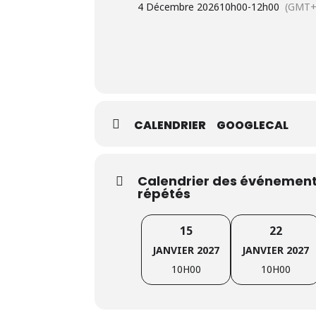
4 Décembre 2026
10h00
-
12h00
(GMT+
18 mois dans les 24 mois qui précè
Aimer travailler en équipe;
Envie d’apprendre et de partager s
L’inscription préalable est obligatoire
pourrons pas accepter les personnes non
CALENDRIER
GOOGLECAL
Plus d’infos
:
Cliquez ici pour plus d’i
Calendrier des événements
répétés
15
22
JANVIER 2027
JANVIER 2027
10H00
10H00