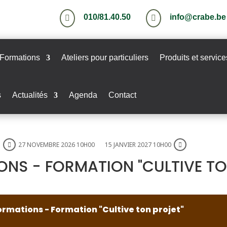
010/81.40.50
info@crabe.be


Formations
Ateliers pour particuliers
Produits et service
s
Actualités
Agenda
Contact
27 NOVEMBRE 2026 10H00
15 JANVIER 2027 10H00
ONS - FORMATION "CULTIVE T
ormations - Formation "Cultive ton projet"