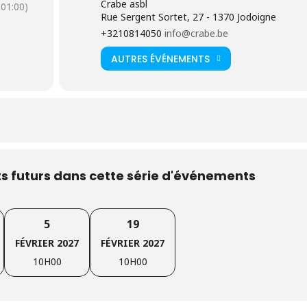
Crabe asbl
01:00)
dent l’entrée en formation;
Rue Sergent Sortet, 27 - 1370 Jodoigne
+3210814050
info@crabe.be
es connaissances.
AUTRES ÉVÉNEMENTS
 pour la bonne organisation de la séance d’information. Nous ne
 inscrites à celle-ci.
nformations sur la formation « Cultive ton projet »
 futurs dans cette série d'événements
5
19
FÉVRIER 2027
FÉVRIER 2027
10H00
10H00