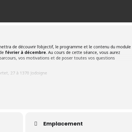
ettra de découvrir l’objectif, le programme et le contenu du module
 de
février à décembre
. Au cours de cette séance, vous aurez
 parcours, vos motivations et de poser toutes vos questions
ortet, 27 à 1370 Jodoigne
ation ?
our se mettre en action progressivement.
ement secondaire inférieur au maximum (dérogation possible);
Emplacement
 inscrit au FOREM ou demandeur d’emploi indemnisé depuis au moins