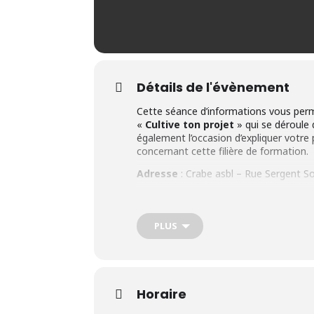
Détails de l'évènement
Cette séance d’informations vous perm
«
Cultive ton projet
» qui se déroule
également l’occasion d’expliquer votre
concernant cette filière de formation.
Adresse
: Crabe asbl – Rue Sergent S
A qui s’adresse ce module de form
Ce module de formation est proposé p
PLUS
Le candidat doit :
Avoir minimum 18 ans;
Disposer d’un certificat d’enseign
Horaire
Être demandeur d’emploi inoccupé