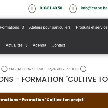
010/81.40.50
info@crabe.be


Formations
Ateliers pour particuliers
Produits et service
s
Actualités
Agenda
Contact
4 DÉCEMBRE 2026 10H00
22 JANVIER 2027 10H00
ONS - FORMATION "CULTIVE T
rmations - Formation "Cultive ton projet"