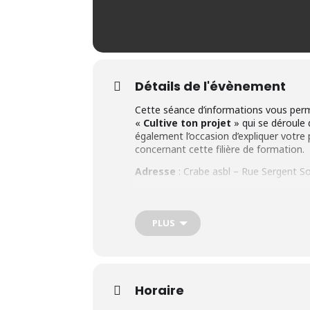
Détails de l'évènement
Cette séance d’informations vous perm
«
Cultive ton projet
» qui se déroule
également l’occasion d’expliquer votre
concernant cette filière de formation.
Adresse
: Crabe asbl – Rue Sergent S
A qui s’adresse ce module de form
Ce module de formation est proposé p
PLUS
Le candidat doit :
Avoir minimum 18 ans;
Disposer d’un certificat d’enseign
Horaire
Être demandeur d’emploi inoccupé