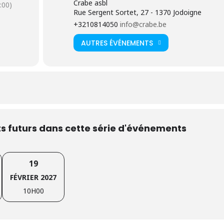
Crabe asbl
:00)
dent l’entrée en formation;
Rue Sergent Sortet, 27 - 1370 Jodoigne
+3210814050
info@crabe.be
es connaissances.
AUTRES ÉVÉNEMENTS
 pour la bonne organisation de la séance d’information. Nous ne
 inscrites à celle-ci.
nformations sur la formation « Cultive ton projet »
 futurs dans cette série d'événements
19
FÉVRIER 2027
10H00