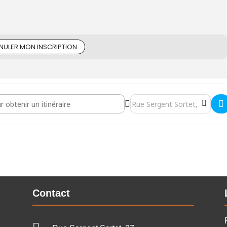
NULER MON INSCRIPTION
ions - Formation "Cultive ton projet" []
Destination Address - Séance 
Contact