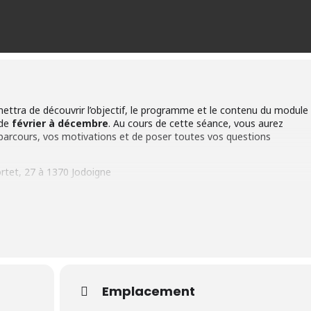
ettra de découvrir l’objectif, le programme et le contenu du module
 de
février à décembre
. Au cours de cette séance, vous aurez
 parcours, vos motivations et de poser toutes vos questions
ortet, 27 à 1370 Jodoigne
ation ?
our se mettre en action progressivement.
ement secondaire inférieur au maximum (dérogation possible);
Emplacement
 inscrit au FOREM ou demandeur d’emploi indemnisé depuis au moins