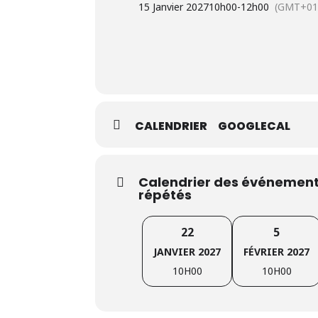
15 Janvier 2027
10h00
-
12h00
(GMT+01
18 mois dans les 24 mois qui précè
Aimer travailler en équipe;
Envie d’apprendre et de partager s
L’inscription préalable est obligatoire
pourrons pas accepter les personnes non
CALENDRIER
GOOGLECAL
Plus d’infos
:
Cliquez ici pour plus d’i
Calendrier des événements
répétés
22
5
JANVIER 2027
FÉVRIER 2027
10H00
10H00