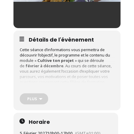
Détails de l'évènement
Cette séance d’informations vous permettra de
découvrir l’objectif, le programme et le contenu du
module «
Cultive ton projet
» qui se déroule
de
février à décembre
. Au cours de cette séance,
vous aurez également l’occasion d’expliquer votre
parcours, vos motivations et de poser toutes vos
questions concernant cette filière de formation.
Adresse
: Crabe asbl – Rue Sergent Sortet, 27 à 1370
Jodoigne
PLUS
A qui s’adresse ce module de formation ?
Ce module de formation est proposé pour se mettre
en action progressivement.
Horaire
Le candidat doit :
5 Février 2027
10h00
-
12h00
(GMT+01:00)