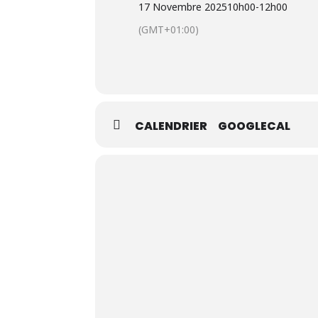
17 Novembre 2025
10h00
-
12h00
Réalisations de chantiers collectifs 
(GMT+01:00)
Partages et réflexions sur la prati
Visites et conférences
Stages sur des fermes maraichère
Stages d’acculturation
CALENDRIER
GOOGLECAL
Stages professionnels (optionnel e
L’inscription préalable est obligatoire
pourrons pas accepter les personnes non
Plus d’infos
:
Présentation complète d