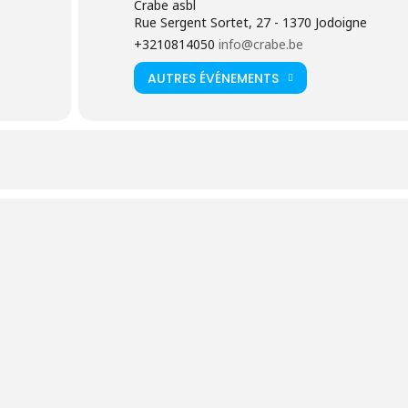
Crabe asbl
Rue Sergent Sortet, 27 - 1370 Jodoigne
et participatifs
+3210814050
info@crabe.be
que du métier et ses enjeux
AUTRES ÉVÉNEMENTS
s
n 2e année)
 pour la bonne organisation de la séance d’information. Nous ne
 inscrites à celle-ci.
e la formation « Ouvrier en maraîchage bio »