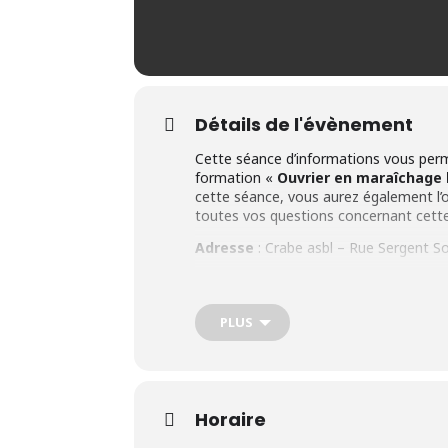
Détails de l'évènement
Cette séance d’informations vous perme
formation «
Ouvrier en maraîchage 
cette séance, vous aurez également l’o
toutes vos questions concernant cette 
Adresse
: Crabe asbl – Rue Sergent S
Présentation de la formation
Objectif :
Cette formation vise à form
PLUS
techniques sur le terrain,
tout au lon
5 jours/semaine.
programme :
Cours pratiques sur le potager did
Horaire
Cours théoriques