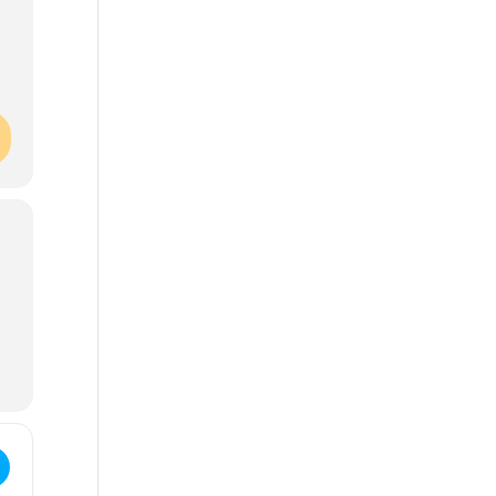
 d'informations - Formation "Ouvrier en maraîchage bio" []