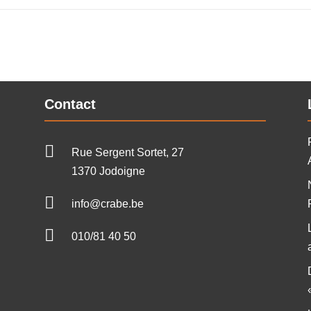
Contact

Rue Sergent Sortet, 27
1370 Jodoigne

info@crabe.be

010/81 40 50