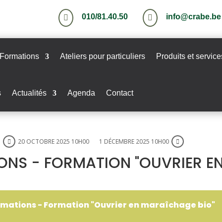
010/81.40.50
info@crabe.be


Formations
Ateliers pour particuliers
Produits et service
s
Actualités
Agenda
Contact
20 OCTOBRE 2025 10H00
1 DÉCEMBRE 2025 10H00
ONS - FORMATION "OUVRIER E
rmations - Formation "Ouvrier en maraîchage bio"