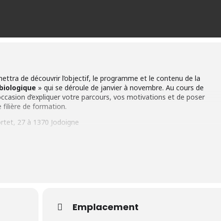
ttra de découvrir l’objectif, le programme et le contenu de la
biologique
» qui se déroule de janvier à novembre. Au cours de
ccasion d’expliquer votre parcours, vos motivations et de poser
filière de formation.
ortet, 27 à 1370 Jodoigne
 en quelques lignes
er des ouvriers en maraichage biologique par la pratique de
g d’une saison (11 mois de janvier à novembre)
à concurrence de
actique
Emplacement