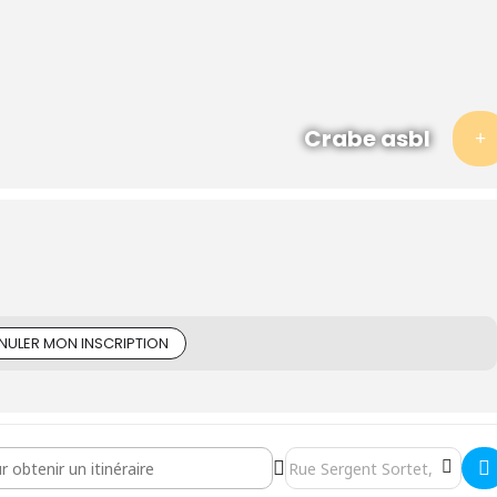
Crabe asbl
NULER MON INSCRIPTION
ions - Formation "Ouvrier en maraîchage bio" []
Destination Address - Séance