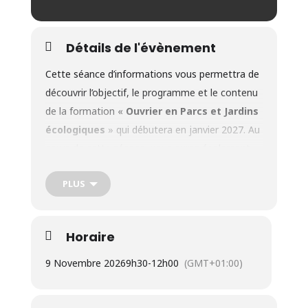
Détails de l'évènement
Cette séance d’informations vous permettra de
découvrir l’objectif, le programme et le contenu
de la formation «
Ouvrier en Parcs et Jardins
écologiques
» qui débutera en janvier 2027. Au
cours de cette séance, vous aurez également
l’occasion d’expliquer votre parcours, vos
PLUS
motivations et de poser toutes vos questions
concernant cette filière de formation.
Adresse
: Crabe asbl – Rue Sergent Sortet, 27 à
Horaire
1370 Jodoigne
Présentation de la formation en
9 Novembre 2026
9h30
-
12h00
(GMT+01:00)
quelques lignes
Objectif
: Cette formation d’
ouvrier en