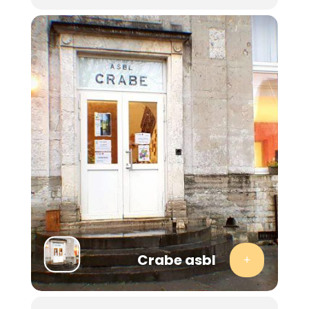
prés fleuris;
la gestion de réserves naturelles;
mais aussi, des aménagements extérieurs, des
constructions en bois, des stages, des visites…
L’inscription préalable est obligatoire pour la bonne
organisation de la séance d’information. Nous ne
pourrons pas accepter les personnes non inscrites
à celle-ci.
Plus d’infos
:
Présentation complète de la
formation « Ouvrier en Parcs et Jardins
écologique »
Crabe asbl