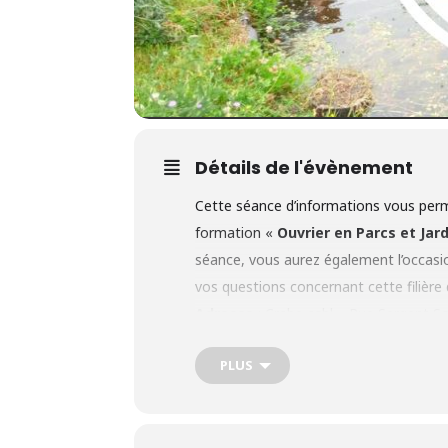
Détails de l'évènement
Cette séance d’informations vous perme
formation «
Ouvrier en Parcs et Jar
séance, vous aurez également l’occasio
vos questions concernant cette filière
Adresse
: Crabe asbl – Rue Sergent S
Présentation de la formation en q
PLUS
Objectif
: Cette formation d’
ouvrier 
un travail en extérieur, au grand air, e
dynamique, dans une très bonne ambian