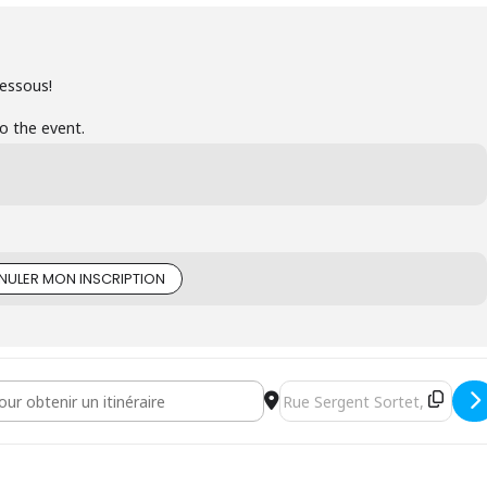
dessous!
to the event.
NULER MON INSCRIPTION
ations - Formation "Ouvrier en Parcs et Jardins écologiques" [Vz3AvY
Destination Address - Séance