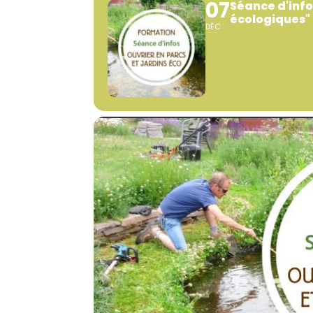
07
Séance d'info
écologiques"
DÉC