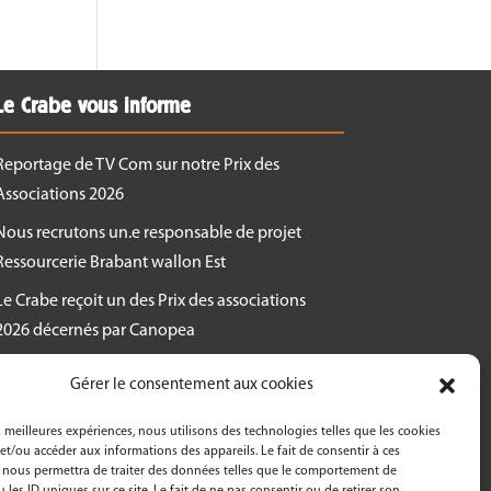
Le Crabe vous informe
Reportage de TV Com sur notre Prix des
Associations 2026
Nous recrutons un.e responsable de projet
Ressourcerie Brabant wallon Est
Le Crabe reçoit un des Prix des associations
2026 décernés par Canopea
Découvrez nos activités dans le cadre de « La
Gérer le consentement aux cookies
Semaine Bio 2026 »
es meilleures expériences, nous utilisons des technologies telles que les cookies
Le Crabe asbl fête ses 50 ans en 2026!
et/ou accéder aux informations des appareils. Le fait de consentir à ces
 nous permettra de traiter des données telles que le comportement de