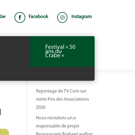
.be
Facebook
Instagram


Festival « 50
ans du
Crabe »
Reportage de TV Com sur
notre Prix des Associations
2026
N
Nous recrutons un.e
responsable de projet
Ressourcerie Brabant wallon