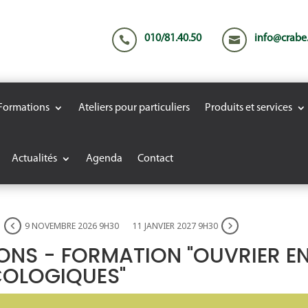
010/81.40.50
info@crabe


Formations
Ateliers pour particuliers
Produits et services
Actualités
Agenda
Contact
9 NOVEMBRE 2026 9H30
11 JANVIER 2027 9H30
ONS - FORMATION "OUVRIER E
COLOGIQUES"