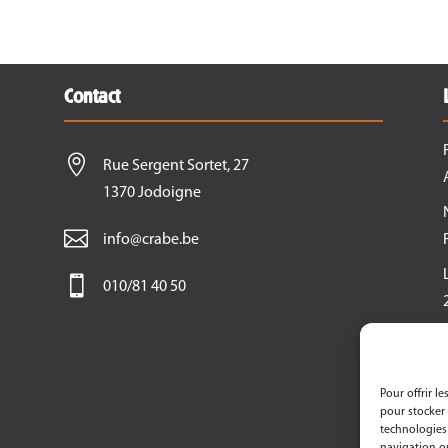
Contact

Rue Sergent Sortet, 27
1370 Jodoigne

info@crabe.be

010/81 40 50
Pour offrir l
pour stocker 
technologies