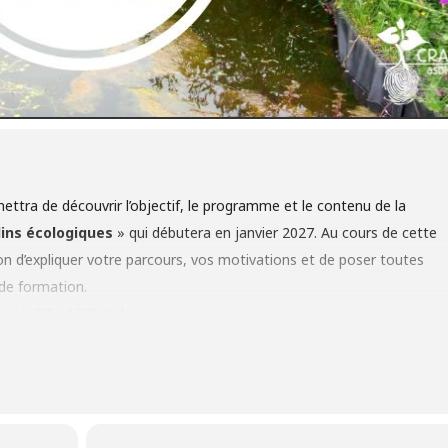
ttra de découvrir l’objectif, le programme et le contenu de la
dins écologiques
» qui débutera en janvier 2027. Au cours de cette
n d’expliquer votre parcours, vos motivations et de poser toutes
 de formation.
ortet, 27 à 1370 Jodoigne
uelques lignes
en entretien des parcs et jardins
vise une
approche écologique
,
n contact avec la nature. Vous souhaitez faire partie d’une équipe
ce, entouré de super formateurs qualifiés et participer à des cours