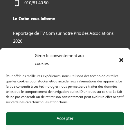

010/81 40 50
Le Crabe vous informe
Reportage de TV Com sur notre Prix des Associations
2026
Nous recrutons un.e responsable de projet
Gérer le consentement aux
Ressourcerie Brabant wallon Est
cookies
Le Crabe reçoit un des Prix des associations 2026
Pour offrir les meilleures expériences, nous utilisons des technologies telles
décernés par Canopea
que les cookies pour stocker et/ou accéder aux informations des appareils. Le
fait de consentir à ces technologies nous permettra de traiter des données
Découvrez nos activités dans le cadre de « La
telles que le comportement de navigation ou les ID uniques sur ce site. Le fait
Semaine Bio 2026 »
de ne pas consentir ou de retirer son consentement peut avoir un effet négatif
sur certaines caractéristiques et fonctions.
Le Crabe asbl fête ses 50 ans en 2026!
Accepter