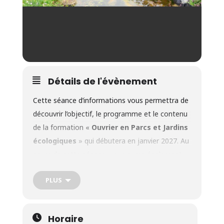
Détails de l'évènement
Cette séance d’informations vous permettra de
découvrir l’objectif, le programme et le contenu
de la formation «
Ouvrier en Parcs et Jardins
écologiques
» qui débutera en janvier 2027. Au
cours de cette séance, vous aurez également
l’occasion d’expliquer votre parcours, vos
PLUS
motivations et de poser toutes vos questions
concernant cette filière de formation.
Adresse
: Crabe asbl – Rue Sergent Sortet, 27 à
Horaire
1370 Jodoigne