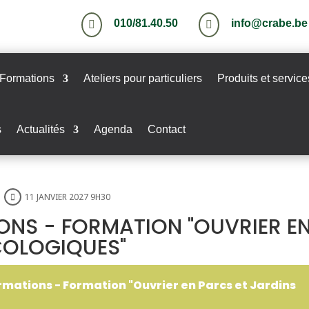
010/81.40.50
info@crabe.be


Formations
Ateliers pour particuliers
Produits et service
s
Actualités
Agenda
Contact
11 JANVIER 2027 9H30
ONS - FORMATION "OUVRIER E
COLOGIQUES"
rmations - Formation "Ouvrier en Parcs et Jardins