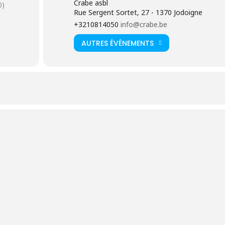
Crabe asbl
0)
Rue Sergent Sortet, 27 - 1370 Jodoigne
s;
+3210814050
info@crabe.be
AUTRES ÉVÉNEMENTS
cides);
diversité;
lifères, les prés fleuris;
ieurs, des constructions en bois, des stages, des visites…
 pour la bonne organisation de la séance d’information. Nous ne
 inscrites à celle-ci.
e la formation « Ouvrier en Parcs et Jardins écologique »