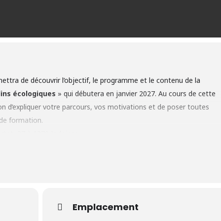
ttra de découvrir l’objectif, le programme et le contenu de la
dins écologiques
» qui débutera en janvier 2027. Au cours de cette
n d’expliquer votre parcours, vos motivations et de poser toutes
 de formation.
ortet, 27 à 1370 Jodoigne
 en quelques lignes
en entretien des parcs et jardins
vise une
approche écologique
,
n contact avec la nature. Vous souhaitez faire partie d’une équipe
ce, entouré de super formateurs qualifiés et participer à des cours
donne à concurrence de 5 jours/semaine,
pendant 11 mois, de
Emplacement