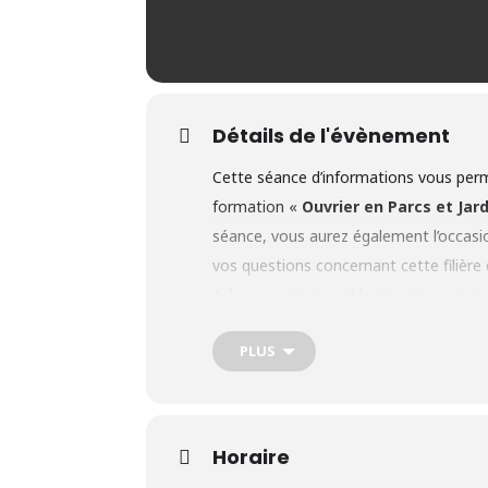
Détails de l'évènement
Cette séance d’informations vous perme
formation «
Ouvrier en Parcs et Jar
séance, vous aurez également l’occasio
vos questions concernant cette filière
Adresse
: Crabe asbl – Rue Sergent S
Présentation de la formation
PLUS
Objectif
: Cette formation d’
ouvrier 
un travail en extérieur, au grand air, e
dynamique, dans une très bonne ambian
théoriques et pratiques variés. Elle
se 
Horaire
janvier à novembre.