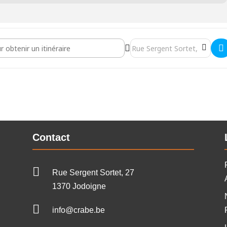
ions - Formation "Ouvrier en Parcs et Jardins écologiques" []
Destination Address - Séance 
Contact

Rue Sergent Sortet, 27
1370 Jodoigne

info@crabe.be