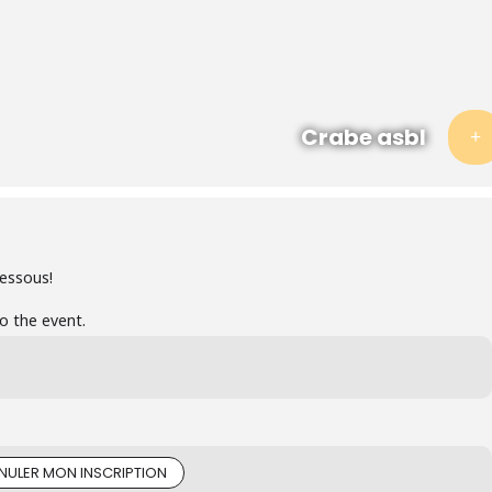
Crabe asbl
dessous!
to the event.
NULER MON INSCRIPTION