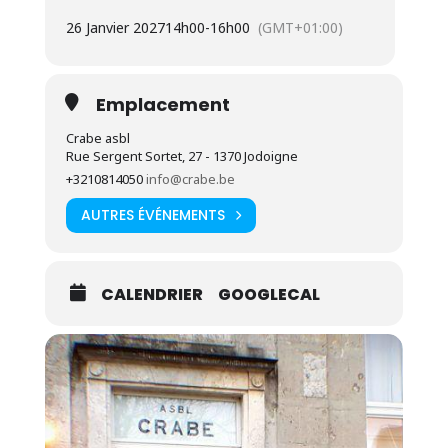
Disposer d’un certificat d’enseignement
26 Janvier 2027
14h00
-
16h00
(GMT+01:00)
secondaire inférieur au maximum –
dérogation possible
Être demandeur d’emploi inoccupé inscrit au
Emplacement
FOREM ou demandeur d’emploi indemnisé
Crabe asbl
depuis au moins 18 mois dans les 24 mois qui
Rue Sergent Sortet, 27 - 1370 Jodoigne
précèdent l’entrée en formation.
+3210814050
info@crabe.be
Aimer travailler en équipe
AUTRES ÉVÉNEMENTS
Envie d’apprendre et de partager ses
connaissances
CALENDRIER
GOOGLECAL
L’inscription préalable est obligatoire pour la bonne
organisation de la séance d’information. Nous ne
pourrons pas accepter les personnes non inscrites
à celle-ci.
Plus d’infos
:
Présentation complète de la
formation « Reconnecte-toi »
.