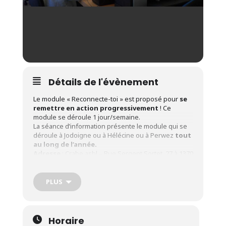
Détails de l'évènement
Le module « Reconnecte-toi » est proposé pour
se
remettre en action progressivement
! Ce
module se déroule 1 jour/semaine.
La séance d’information présente le module qui se
déroule à Jodoigne ou à Hélécine ou à Perwez
tout
au long de l’année.
Adresse
: Crabe asbl – Rue Sergent Sortet, 27 à 1370
Jodoigne.
A qui s’adresse ces modules de formation ?
PLUS
Le candidat doit :
Avoir minimum 18 ans
Horaire