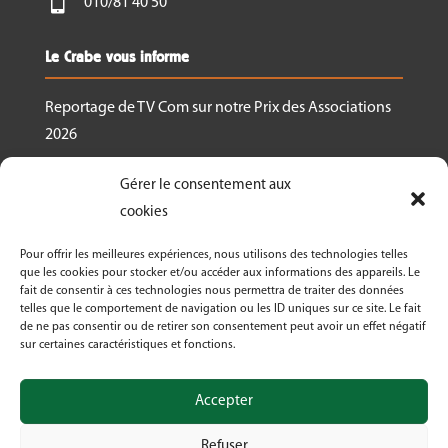

010/81 40 50
Le Crabe vous informe
Reportage de TV Com sur notre Prix des Associations
2026
Nous recrutons un.e responsable de projet
Gérer le consentement aux
Ressourcerie Brabant wallon Est
cookies
Le Crabe reçoit un des Prix des associations 2026
Pour offrir les meilleures expériences, nous utilisons des technologies telles
décernés par Canopea
que les cookies pour stocker et/ou accéder aux informations des appareils. Le
fait de consentir à ces technologies nous permettra de traiter des données
Découvrez nos activités dans le cadre de « La
telles que le comportement de navigation ou les ID uniques sur ce site. Le fait
Semaine Bio 2026 »
de ne pas consentir ou de retirer son consentement peut avoir un effet négatif
sur certaines caractéristiques et fonctions.
Le Crabe asbl fête ses 50 ans en 2026!
Accepter
Refuser