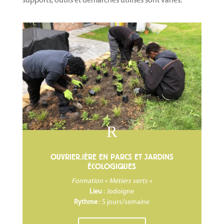
supports, outils et démarches utilisés sont variés.
R
OUVRIER.IÈRE EN PARCS ET JARDINS
ÉCOLOGIQUES
Formation « Métiers verts »
Lieu
: Jodoigne
Rythme
: 5 jours/semaine