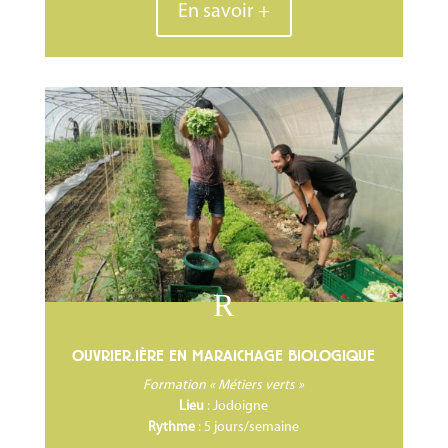
En savoir +
R
OUVRIER.IÈRE EN MARAICHAGE BIOLOGIQUE
Formation « Métiers verts »
Lieu
: Jodoigne
Rythme
: 5 jours/semaine