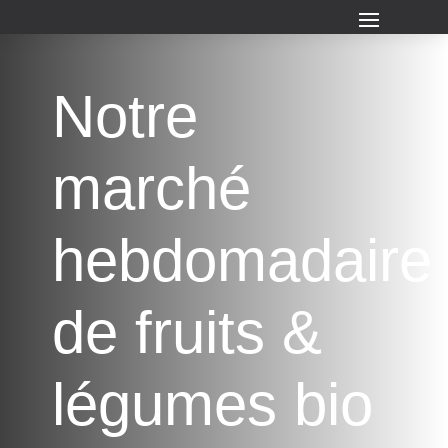
Notre
marché
hebdomadaire
de fruits &
légumes bio