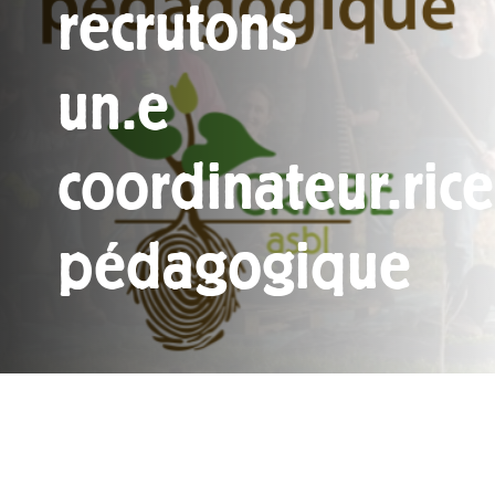
recrutons
un.e
coordinateur.rice
pédagogique