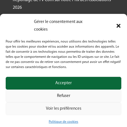
2026
Nous recrutons un.e responsable de projet
Gérer le consentement aux
Ressourcerie Brabant wallon Est
cookies
Le Crabe reçoit un des Prix des associations 2026
Pour offrir les meilleures expériences, nous utilisons des technologies telles
décernés par Canopea
que les cookies pour stocker et/ou accéder aux informations des appareils. Le
fait de consentir à ces technologies nous permettra de traiter des données
Découvrez nos activités dans le cadre de « La
telles que le comportement de navigation ou les ID uniques sur ce site. Le fait
Semaine Bio 2026 »
de ne pas consentir ou de retirer son consentement peut avoir un effet négatif
sur certaines caractéristiques et fonctions.
Le Crabe asbl fête ses 50 ans en 2026!
Accepter
Refuser
Voir les préférences
© Crabe asbl 2026 | Design by Digima
Politique de cookies
Suivre