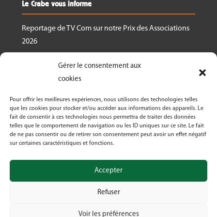
Le Crabe vous informe
Reportage de TV Com sur notre Prix des Associations
2026
Nous recrutons un.e responsable de projet
Gérer le consentement aux
Ressourcerie Brabant wallon Est
cookies
Le Crabe reçoit un des Prix des associations 2026
Pour offrir les meilleures expériences, nous utilisons des technologies telles
décernés par Canopea
que les cookies pour stocker et/ou accéder aux informations des appareils. Le
fait de consentir à ces technologies nous permettra de traiter des données
Découvrez nos activités dans le cadre de « La
telles que le comportement de navigation ou les ID uniques sur ce site. Le fait
Semaine Bio 2026 »
de ne pas consentir ou de retirer son consentement peut avoir un effet négatif
sur certaines caractéristiques et fonctions.
Le Crabe asbl fête ses 50 ans en 2026!
Accepter
Refuser
Voir les préférences