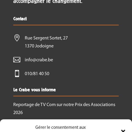
accompagner le changement.
Contact

Rue Sergent Sortet, 27
1370 Jodoigne

info@crabe.be

010/81 40 50
Le Crabe vous informe
Reportage de TV Com sur notre Prix des Associations
2026
Nous recrutons un.e responsable de projet
Gérer le consentement aux
Ressourcerie Brabant wallon Est