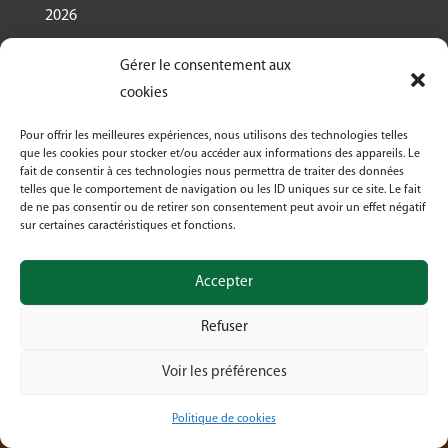
2026
Nous recrutons un.e responsable de projet
Gérer le consentement aux
Ressourcerie Brabant wallon Est
cookies
Le Crabe reçoit un des Prix des associations 2026
Pour offrir les meilleures expériences, nous utilisons des technologies telles
décernés par Canopea
que les cookies pour stocker et/ou accéder aux informations des appareils. Le
fait de consentir à ces technologies nous permettra de traiter des données
Découvrez nos activités dans le cadre de « La
telles que le comportement de navigation ou les ID uniques sur ce site. Le fait
Semaine Bio 2026 »
de ne pas consentir ou de retirer son consentement peut avoir un effet négatif
sur certaines caractéristiques et fonctions.
Le Crabe asbl fête ses 50 ans en 2026!
Accepter
Refuser
Voir les préférences
© Crabe asbl 2026 | Design by Digima
Politique de cookies
Suivre