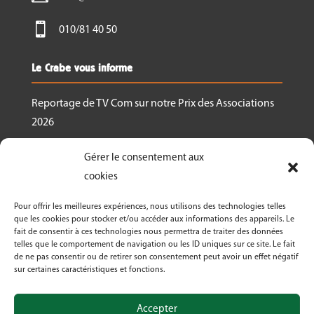

010/81 40 50
Le Crabe vous informe
Reportage de TV Com sur notre Prix des Associations
2026
Nous recrutons un.e responsable de projet
Gérer le consentement aux
Ressourcerie Brabant wallon Est
cookies
Le Crabe reçoit un des Prix des associations 2026
Pour offrir les meilleures expériences, nous utilisons des technologies telles
décernés par Canopea
que les cookies pour stocker et/ou accéder aux informations des appareils. Le
fait de consentir à ces technologies nous permettra de traiter des données
Découvrez nos activités dans le cadre de « La
telles que le comportement de navigation ou les ID uniques sur ce site. Le fait
Semaine Bio 2026 »
de ne pas consentir ou de retirer son consentement peut avoir un effet négatif
sur certaines caractéristiques et fonctions.
Le Crabe asbl fête ses 50 ans en 2026!
Accepter