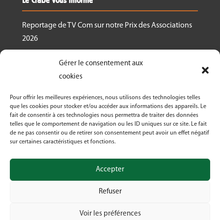
Le Crabe vous informe
Reportage de TV Com sur notre Prix des Associations
2026
Nous recrutons un.e responsable de projet
Gérer le consentement aux
Ressourcerie Brabant wallon Est
cookies
Le Crabe reçoit un des Prix des associations 2026
Pour offrir les meilleures expériences, nous utilisons des technologies telles
décernés par Canopea
que les cookies pour stocker et/ou accéder aux informations des appareils. Le
fait de consentir à ces technologies nous permettra de traiter des données
Découvrez nos activités dans le cadre de « La
telles que le comportement de navigation ou les ID uniques sur ce site. Le fait
Semaine Bio 2026 »
de ne pas consentir ou de retirer son consentement peut avoir un effet négatif
sur certaines caractéristiques et fonctions.
Le Crabe asbl fête ses 50 ans en 2026!
Accepter
Refuser
Voir les préférences
© Crabe asbl 2026 | Design by Digima