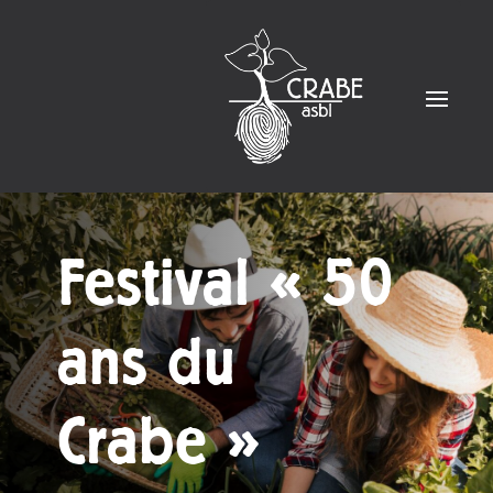
Festival « 50
ans du
Crabe »