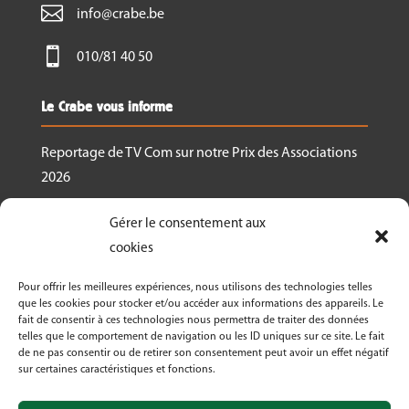

info@crabe.be

010/81 40 50
Le Crabe vous informe
Reportage de TV Com sur notre Prix des Associations
2026
Nous recrutons un.e responsable de projet
Gérer le consentement aux
Ressourcerie Brabant wallon Est
cookies
Le Crabe reçoit un des Prix des associations 2026
Pour offrir les meilleures expériences, nous utilisons des technologies telles
décernés par Canopea
que les cookies pour stocker et/ou accéder aux informations des appareils. Le
fait de consentir à ces technologies nous permettra de traiter des données
Découvrez nos activités dans le cadre de « La
telles que le comportement de navigation ou les ID uniques sur ce site. Le fait
Semaine Bio 2026 »
de ne pas consentir ou de retirer son consentement peut avoir un effet négatif
sur certaines caractéristiques et fonctions.
Le Crabe asbl fête ses 50 ans en 2026!