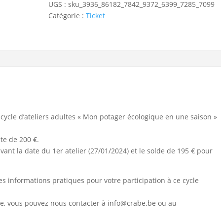
UGS :
sku_3936_86182_7842_9372_6399_7285_7099
adultes
Catégorie :
Ticket
-
«
Mon
potager
écologique
en
une
saison
»
 cycle d’ateliers adultes « Mon potager écologique en une saison »
te de 200 €.
ant la date du 1er atelier (27/01/2024) et le solde de 195 € pour
es informations pratiques pour votre participation à ce cycle
te, vous pouvez nous contacter à info@crabe.be ou au