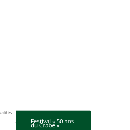
ualités
Festival « 50 ans
du Crabe »