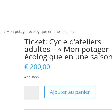
es – « Mon potager écologique en une saison »
Ticket: Cycle d’ateliers
adultes – « Mon potager
écologique en une saison
€
200,00
4 en stock
quantité
Ajouter au panier
de
Ticket:
Cycle
d’ateliers