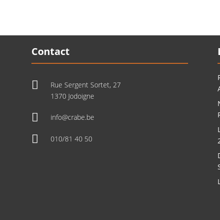
Contact

Rue Sergent Sortet, 27
1370 Jodoigne

info@crabe.be

010/81 40 50