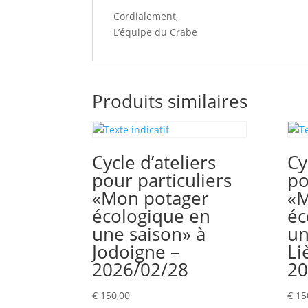
Cordialement,
L’équipe du Crabe
Produits similaires
Cycle d’ateliers
Cy
pour particuliers
po
«Mon potager
«M
écologique en
éc
une saison» à
un
Jodoigne –
Li
2026/02/28
20
€
150,00
€
15