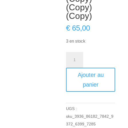
(Copy)
(Copy)
€
65,00
3 en stock
quantité
de
Ticket:
Ajouter au
La
panier
vie
des
arbres
UGS :
2023/03/18
sku_3936_86182_7842_9
-
372_6399_7285
2023/03/18