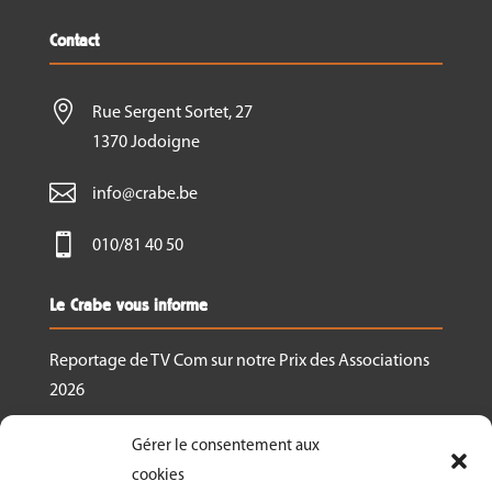
Contact

Rue Sergent Sortet, 27
1370 Jodoigne

info@crabe.be

010/81 40 50
Le Crabe vous informe
Reportage de TV Com sur notre Prix des Associations
2026
Nous recrutons un.e responsable de projet
Gérer le consentement aux
Ressourcerie Brabant wallon Est
cookies