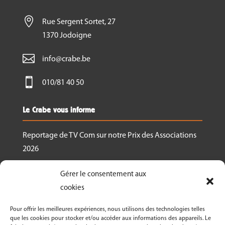

Rue Sergent Sortet, 27
1370 Jodoigne

info@crabe.be

010/81 40 50
Le Crabe vous informe
Reportage de TV Com sur notre Prix des Associations
2026
Nous recrutons un.e responsable de projet
Gérer le consentement aux
Ressourcerie Brabant wallon Est
cookies
Le Crabe reçoit un des Prix des associations 2026
Pour offrir les meilleures expériences, nous utilisons des technologies telles
décernés par Canopea
que les cookies pour stocker et/ou accéder aux informations des appareils. Le