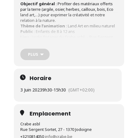
Objectif général
: Profiter des matériaux offerts
par la terre (argile, osier, herbes, cailloux, bois, Eco
land art,…) pour exprimer la créativité et notre
relation à la nature.
Thème
de
l’animation
: Land Art en milieu naturel
Public
: Enfants de 8 à 12 ans
Lieu
: Jardin Potager du Crabe asbl – Rue Sergent
Sortet, 27 à 1370 Jodoigne
Date :
Samedi 3 juin 2023 (autre date possible :
samedi 10 juin 2023)
PLUS
Horaire
: De 9h30 à 15h30
Prix
: 35€/enfant (Inscription confirmée après
paiement)
Horaire
3 Juin 2023
9h30
-
15h30
(GMT+02:00)
Emplacement
Crabe asbl
Rue Sergent Sortet, 27 - 1370 Jodoigne
+3210814050
info@crabe.be