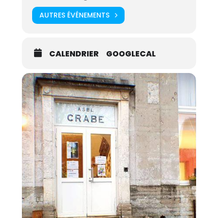
réseaux sociaux;
AUTRES ÉVÉNEMENTS
l’appui pour des demandes spécifiques en
informatique.
CALENDRIER
GOOGLECAL
Leur objectif est de permettre à chacun d’utiliser les
outils informatiques et numériques de manière
autonome.
Quand ?
Tous les vendredis de 13 à 16h (hors
congés scolaires).
Où ?
Au Crabe – Rue Sergent Sortet, 27 à 1370
Jodoigne.
Infos ?
Présentation des autres activités du
Crabe
Pour s’inscrire
à une date souhaitée,
contactez-nous au 010/81.40.50.