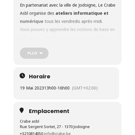
En partenariat avec la ville de Jodoigne, Le
Crabe
Asbl
organise des
ateliers informatique et
numérique
tous les vendredis après-midi.
Vous pouvez y apprendre les notions de base en
informatique et également recevoir de l’aide
pour vos demandes spécifiques.
PLUS
Ces ateliers hebdomadaires comprennent :
les bases d’utilisation du matériel (ordinateur,
tablette, smartphone);
Horaire
le traitement de texte;
19 Mai 2023
13h00
-
16h00
(GMT+02:00)
l’initiation aux applications (bancaires,
administratives…);
la rédaction de courriers (CV, lettre de
Emplacement
motivation);
Crabe asbl
la création et l’utilisation de comptes sur les
Rue Sergent Sortet, 27 - 1370 Jodoigne
+3210814050
info@crabe.be
réseaux de recherche d’emploi et sur les