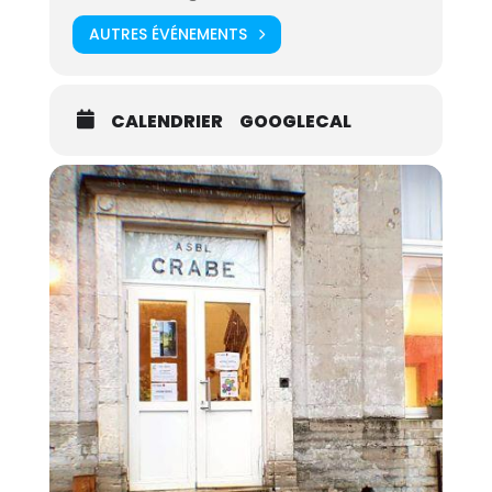
réseaux sociaux;
AUTRES ÉVÉNEMENTS
l’appui pour des demandes spécifiques en
informatique.
CALENDRIER
GOOGLECAL
Leur objectif est de permettre à chacun d’utiliser les
outils informatiques et numériques de manière
autonome.
Quand ?
Tous les vendredis de 13 à 16h (hors
congés scolaires).
Où ?
Au Crabe – Rue Sergent Sortet, 27 à 1370
Jodoigne.
Infos ?
Présentation des autres activités du
Crabe
Pour s’inscrire
à une date souhaitée,
contactez-nous au 010/81.40.50.