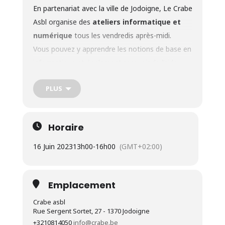
En partenariat avec la ville de Jodoigne, Le
Crabe
Asbl
organise des
ateliers informatique et
numérique
tous les vendredis après-midi.
Vous pouvez y apprendre les notions de base en
informatique et également recevoir de l’aide
pour vos demandes spécifiques.
PLUS
Ces ateliers hebdomadaires comprennent :
les bases d’utilisation du matériel (ordinateur,
tablette, smartphone);
Horaire
le traitement de texte;
16 Juin 2023
13h00
-
16h00
(GMT+02:00)
l’initiation aux applications (bancaires,
administratives…);
la rédaction de courriers (CV, lettre de
Emplacement
motivation);
Crabe asbl
la création et l’utilisation de comptes sur les
Rue Sergent Sortet, 27 - 1370 Jodoigne
+3210814050
info@crabe.be
réseaux de recherche d’emploi et sur les