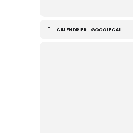
Leur objectif est de permettre à chacu
autonome.
Quand ?
Tous les vendredis de 13 à 16
Où ?
Au Crabe – Rue Sergent Sortet, 2
CALENDRIER
GOOGLECAL
Infos ?
Présentation des autres activ
Pour s’inscrire
à une date souhaitée,