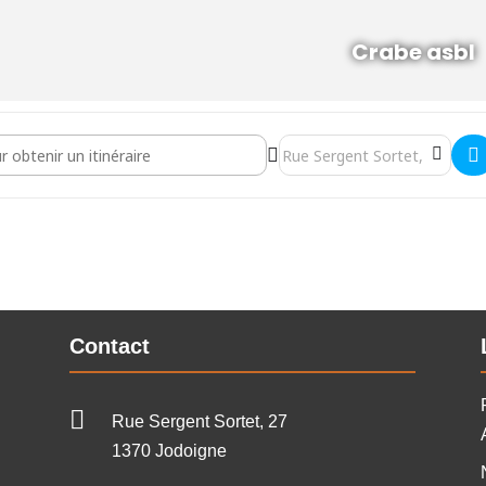
Crabe asbl
ue et numérique []
Destination Address - Atelier
Contact

Rue Sergent Sortet, 27
1370 Jodoigne