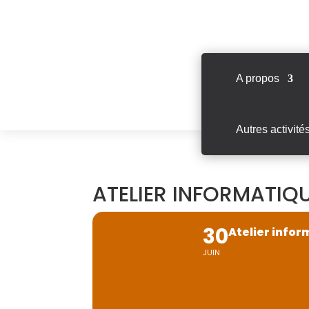
A propos
Autres activité
ATELIER INFORMATIQ
30
Atelier info
JUIN