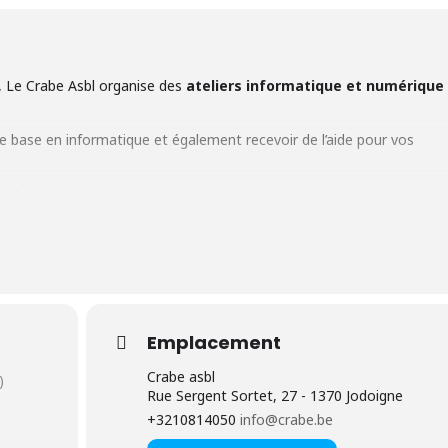
e, Le
Crabe Asbl
organise des
ateliers informatique et numérique
e base en informatique et également recevoir de l’aide pour vos
nt :
(ordinateur, tablette, smartphone);
res, administratives…);
e de motivation);
Emplacement
tes sur les réseaux de recherche d’emploi et sur les réseaux sociaux;
Crabe asbl
)
ues en informatique.
Rue Sergent Sortet, 27 - 1370 Jodoigne
+3210814050
info@crabe.be