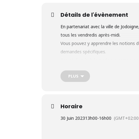
Détails de l'évènement
En partenariat avec la ville de Jodoign
tous les vendredis après-midi.
Vous pouvez y apprendre les notions d
demandes spécifiques.
Ces ateliers hebdomadaires comprenne
les bases d’utilisation du matériel 
PLUS
le traitement de texte;
l’initiation aux applications (bancai
la rédaction de courriers (CV, lettr
Horaire
la création et l’utilisation de comp
30 Juin 2023
13h00
-
16h00
(GMT+02:00
l’appui pour des demandes spécifiq