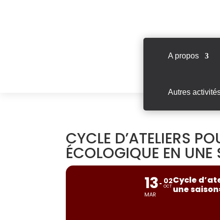
A propos
Autres activité
CYCLE D’ATELIERS P
ÉCOLOGIQUE EN UNE S
13
Cycle d’at
02
OCT
une saison
MAR