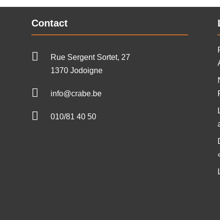
Contact

Rue Sergent Sortet, 27
1370 Jodoigne

info@crabe.be

010/81 40 50