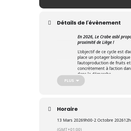
Détails de l'évènement
En 2026, Le Crabe asbl propos
proximité de Liège !
L’objectif de ce cycle est d
place un potager biologique
l’autoproduction de fruits e
concrètement à l’action dan
dans la démarche.
PLUS
Les 10 ateliers s’organisen
pratique au cas par cas dan
chez les participants qui l
de liens autour d’une même 
sur la mise en œuvre de votr
Horaire
PROGRAMME
:
13 Mars 2026
9h00
-
2 Octobre 2026
12h
• Introduction au potager, 
ses semences bio ou repique
(GMT+01:00)