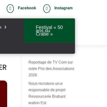
Facebook
Instagram


Festival « 50
s
ans du
Crabe »
Reportage de TV Com sur
ER
notre Prix des Associations
2026
Nous recrutons un.e
n
responsable de projet
Ressourcerie Brabant
wallon Est