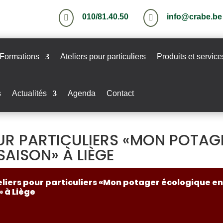
010/81.40.50
info@crabe.be


Formations
Ateliers pour particuliers
Produits et service
s
Actualités
Agenda
Contact
OUR PARTICULIERS «MON POTAG
AISON» À LIÈGE
eliers pour particuliers «Mon potager écologique e
» à Liège