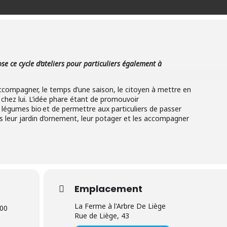
e ce cycle d’ateliers pour particuliers également à
’accompagner, le temps d’une saison, le citoyen à mettre en
 chez lui. L’idée phare étant de promouvoir
t légumes bio et de permettre aux particuliers de passer
s leur jardin d’ornement, leur potager et les accompagner
t autour de quelques cours théoriques et une étude par la
s les potagers des participants. L’observation du potager
e désirent permet une dynamique de groupe et une création
passion. Un espace à l’écoute de toutes vos questions
e jardin potager.
Emplacement
La Ferme à l'Arbre De Liège
00
améliorer son écosystème, planifier sa saison, commander
Rue de Liège, 43
r ses plants ;