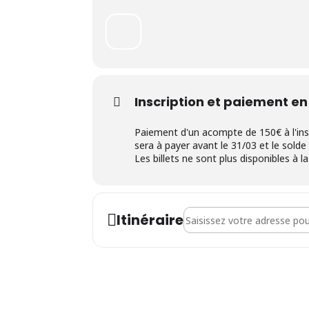
o Soit par téléphone au 01
BE42799535474354 (Crabe a
liège» + Nom du participant
• L’inscription est effective
• Le nombre de participants
Inscription et paiement en
Paiement d'un acompte de 150€ à l'in
sera à payer avant le 31/03 et le solde 
Les billets ne sont plus disponibles à 
Address - Cycle d’ateliers p
Itinéraire