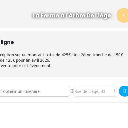
0/81.40.50 avec paiement par virement sur le compte
sbl) avec en communication : «Mon potager écologique
La Ferme à l'Arbre De Liège
.
 dès réception de l’acompte.
 est limité à 15 personnes.
 ligne
scription sur un montant total de 425€. Une 2ème tranche de 150€
de 125€ pour fin avril 2026.
la vente pour cet événement!
our particuliers «Mon potager écologique en une saison» à Liège []
Destination Address - Cycle d