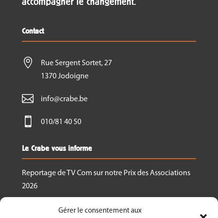
accompagner le changement.
En cas d’annulation de la formation, vous serez
remboursé dans les plus brefs délais.
Contact
En cas de désistement de votre part, il n’y aura pas
de remboursement.

Rue Sergent Sortet, 27
1370 Jodoigne
Pour toutes informations complémentaires,
contactez-nous via
fpa@crabe.be

info@crabe.be

010/81 40 50
Le Crabe vous informe
Reportage de TV Com sur notre Prix des Associations
2026
Nous recrutons un.e responsable de projet
Gérer le consentement aux
Ressourcerie Brabant wallon Est