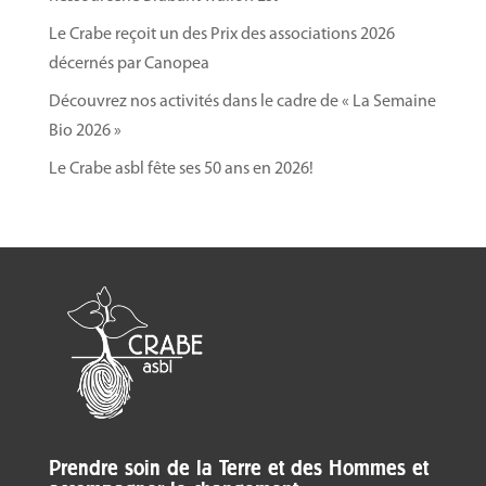
Informations pratiques
Le Crabe reçoit un des Prix des associations 2026
Nombre de participants limité à 10 personnes
décernés par Canopea
pour de meilleurs échanges lors de la formation.
Découvrez nos activités dans le cadre de « La Semaine
Adresse
: Hub Circuit Court de Liège – Rue
Bio 2026 »
Susanne Clercx, 8 à 4020 Liège (+ le 14/10 en
après-midi : Ferme de Beauregard – Beauregard,
Le Crabe asbl fête ses 50 ans en 2026!
35 à 4130 Esneux)
Inscription obligatoire
via le
formulaire en
ligne
et confirmée après réception du
paiement.
Coût
: 50€ TVAC pour la formation complète.
Paiement
sur le compte BE 42 7995 3547 4354
avec en communication «NOM PRÉNOM +
biodiversite».
Date limite
d’inscription et de paiement :
Prendre soin de la Terre et des Hommes et
Vendredi 10 octobre
2025
.