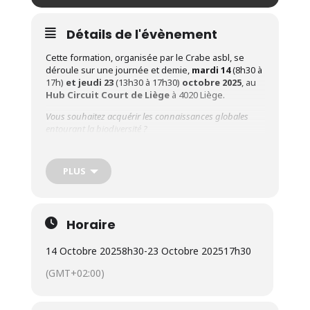
Détails de l'évènement
Cette formation, organisée par le Crabe asbl, se
déroule sur une journée et demie,
mardi 14
(8h30 à
17h)
et jeudi 23
(13h30 à 17h30)
octobre 2025
, au
Hub Circuit Court de Liège
à 4020 Liège.
Vous souhaitez acquérir les connaissances globales
entourant la biodiversité ?
Vous souhaitez déceler les atouts et faiblesses de votre
terrain en termes de biodiversité ?
Vous avez envie d’améliorer les écosystèmes sur votre
PLUS
terrain ?
Public cible
: Maraîchers professionnels
Formateur
:
Sébastien Pirotte, agronome et
Horaire
fondateur de Sylv’agro
Programme
:
14 Octobre 2025
8h30
-
23 Octobre 2025
17h30
Ateliers théoriques :
(GMT+02:00)
Besoins des abeilles, des pollinisateurs et
autre faune;