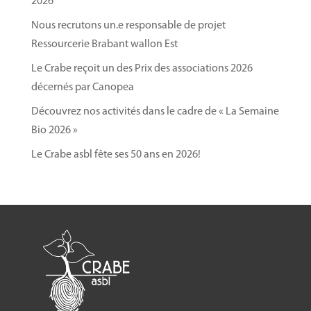
2026
Programm
e des journées
Nous recrutons un.e responsable de projet
Jour 1 :
Ressourcerie Brabant wallon Est
Théorie sur la conservation des légumes
Le Crabe reçoit un des Prix des associations 2026
(microbiologie alimentaire, techniques de
décernés par Canopea
conservation, matériel…);
Découvrez nos activités dans le cadre de « La Semaine
Mise en situation basée sur des études de
Bio 2026 »
cas pour approfondir les aspects
Le Crabe asbl fête ses 50 ans en 2026!
économiques et logistiques.
Jour 2 :
Théorie sur la conservation des légumes
(suite);
Pratique en atelier, sur base d’une sélection
de vos choix de transformation.