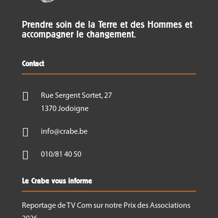
Jour 3 :
Théorie sur la conservation des légumes
Prendre soin de la Terre et des Hommes et
(suite);
accompagner le changement.
Pratique en atelier (suite).
Contact
Contenu

Rue Sergent Sortet, 27
Microbiologie et conservation des aliments;
1370 Jodoigne
Leviers d’action pour conserver;

info@crabe.be
Techniques de transformation et de
conservation;

010/81 40 50
Durée de vie des produits (DLC/DDM);
Bonnes pratiques de fabrication.
Le Crabe vous informe
Reportage de TV Com sur notre Prix des Associations
Acquis en fin de formation