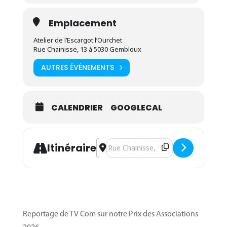
Objectifs
Compréhension des divers procédés de
Emplacement
conservation :
Atelier de l’Escargot l’Ourchet
les procédés physiques (pasteurisation,
Rue Chainisse, 13 à 5030 Gembloux
stérilisation, déshydratation, congélation,
AUTRES ÉVÉNEMENTS
conservation à l’huile, conservation sous-
vide et avec atmosphère modifiée, fumage,
…);
CALENDRIER
GOOGLECAL
les procédés biochimiques (lacto-
fermentation, acidification, conservation à
l’alcool et au sucre, saumurage, salage);
Address - Formation courte "Diversific
Destination Address - Formation co
Itinéraire
La partie pratique se base sur les besoins des
participants, avec pour objectif de mettre à
l’épreuve leurs recettes et procédés en vue
d’une production professionnelle.
Reportage de TV Com sur notre Prix des Associations