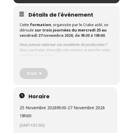
Détails de l'évènement
Cette
formation
, organisée par le Crabe asbl, se
déroule
sur trois journées du mercredi 25 au
vendredi 27 novembre 2026, de 9h30 à 18h00
.
Vous pensez valoriser vos excédents de production ?
Vous souhaitez diversifier vos revenus et enrichir votre
gamme de produits ?
Cette formation vous apprend à transformer
vos légumes pour réduire les pertes, créer de la valeur
ajoutée et prolonger les ventes.
PLUS
Public cible
: Maraichers professionnels et
transformateurs
Formateurs
:
Geoffroy Anciaux & Sandy Manfroy
Horaire
(
DiversiFERM
, Artisans-transformateurs)
25 Novembre 2026
9h30
-
27 Novembre 2026
18h00
(GMT+01:00)