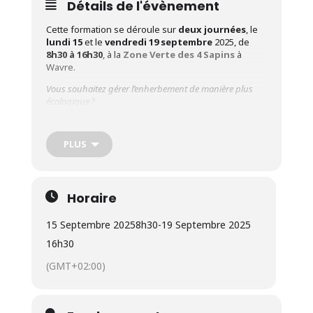
Détails de l'évènement
Cette formation se déroule sur
deux journées
, le
lundi 15
et le
vendredi 19 septembre
2025, de
8h30 à 16h30
, à la
Zone Verte des 4 Sapins
à
Wavre.
Vous souhaitez gérer l’enherbement de manière plus
écologique ?
Vous aimeriez apprendre à manier une faux avec
efficacité et sécurité ?
Quel matériel choisir ? Comment entretenir la lame ?
PLUS
Public cible
: Maraichers professionnels
Formateur
:
François Magnette (Crabe asbl
)
Programm
e des journées
:
Horaire
Objectifs de la gestion du fauchage extensif ;
15 Septembre 2025
8h30
-
19 Septembre 2025
16h30
Choix des outils et estimation des coûts ;
(GMT+02:00)
Ergonomie, réglages et sécurité ;
Compréhension de la géométrie du tranchant ;