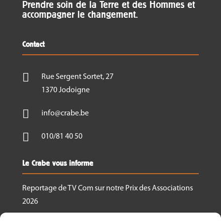
Prendre soin de la Terre et des Hommes et
reste obligatoire pour des raisons logistiques.
accompagner le changement.
En cas de désistement, merci de prévenir dès
que possible afin de permettre à une autre
Contact
personne de participer.

Rue Sergent Sortet, 27
Pour toutes informations complémentaires,
contactez-nous via
fpa@crabe.be
1370 Jodoigne

info@crabe.be

010/81 40 50
Le Crabe vous informe
Reportage de TV Com sur notre Prix des Associations
2026
Nous recrutons un.e responsable de projet