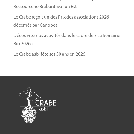
biologique.
Ressourcerie Brabant wallon Est
Le Crabe reçoit un des Prix des associations 2026
décernés par Canopea
Découvrez nos activités dans le cadre de « La Semaine
Bio 2026 »
Informations pratiques
Le Crabe asbl fête ses 50 ans en 2026!
Nombre de participants limité à 10 personnes
afin de favoriser les échanges et les
apprentissages.
Adresse
: Zone Verte des 4 Sapins, au
croisement de l’Avenue Molière et de l’Avenue
Denis Diderot à 1300 Wavre.
Inscription obligatoire
via le
formulaire en
ligne
.
La formation est
gratuite
, mais l’inscription