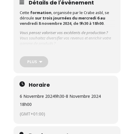
Détails de l'évènement
Cette
formation
, organisée par le Crabe asbl, se
déroule
sur trois journées du mercredi 6 au
vendredi 8 novembre 2024, de 9h30 à 18h00
.
Vous pensez valoriser vos excédents de production ?
Vous souhaitez diversifier vos revenus et enrichir votre
gamme de produits ?
Quel accompagnement ? Travailler seul ?
Public cible
: Maraîchers professionnels
PLUS
Formateur
:
Geoffroy
Anciaux
(
DiversiFERM
,
Artisan-transformateur)
Programm
e des journées
:
Horaire
Théorie sur la conservation des légumes
6 Novembre 2024
9h30
-
8 Novembre 2024
(microbiologie alimentaire, techniques de
18h00
conservation, matériel,…);
(GMT+01:00)
Mise en situation basée sur des études de cas
pour approfondir les aspects économiques et
logistiques, avec débat sur les ateliers partagés;