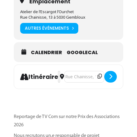
Emplacement
Pratique en atelier, sur base d’une sélection de
Atelier de l’Escargot l’Ourchet
vos choix de transformation.
Rue Chainisse, 13 à 5030 Gembloux
AUTRES ÉVÉNEMENTS
Objectifs
:
Apprendre les règles de base de la
CALENDRIER
GOOGLECAL
microbiologie alimentaire pour différents
processus de conservation/transformation des
légumes ;
Address - Formation "Transformation d
Destination Address - Formation "
Itinéraire
Se rendre compte des investissements
nécessaires, du temps de réalisation et de la
planification obligatoire pour développer de
nouveaux produits.
Reportage de TV Com sur notre Prix des Associations
2026
Nous recrutons un.e responsable de projet