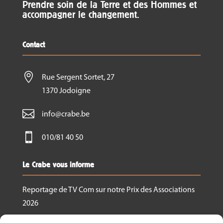
Prendre soin de la Terre et des Hommes et
Au cas d’annulation de la formation, vous serez
accompagner le changement.
remboursé dans les plus brefs délais.
En cas de désistement de votre part, il n’y aura pas
Contact
de remboursement.

Rue Sergent Sortet, 27
Pour toutes informations complémentaires,
contactez-nous via
fpa@crabe.be
1370 Jodoigne

info@crabe.be

010/81 40 50
Le Crabe vous informe
Reportage de TV Com sur notre Prix des Associations
2026
Nous recrutons un.e responsable de projet