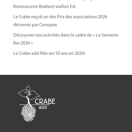
Ressourcerie Brabant wallon Est
Informations pratiques
Le Crabe reçoit un des Prix des associations 2026
Nombre de participants limité à 10 personnes
décernés par Canopea
pour de meilleurs échanges lors de la formation.
Découvrez nos activités dans le cadre de « La Semaine
Adresse
:
Atelier de l’Escargot l’Ourchet – Rue
Bio 2026 »
Chainisse 13 à 5030 Gembloux
Le Crabe asbl fête ses 50 ans en 2026!
Inscription obligatoire
via le
formulaire en
ligne
et confirmée après réception du
paiement.
Coût
: 145€ TVAC pour la formation complète.
Paiement
sur le compte BE 42 7995 3547 4354
avec en communication « NOM PRÉNOM +
transformation de mes légumes ».
Date limite
d’inscription et de paiement :
Mercredi
23 octobre 2024
.