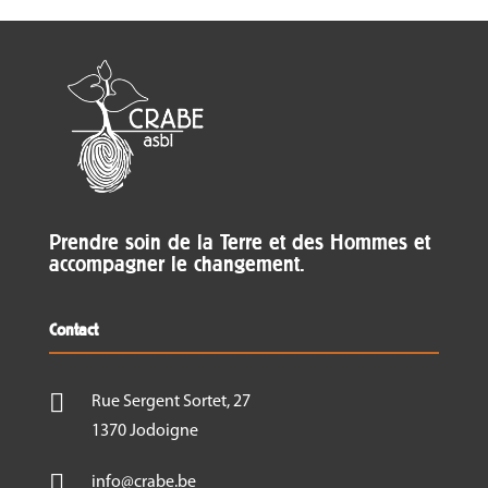
Choux et autres brassicacées
Oignons et autres alliacées
Laitues et salades diverses
Carottes et autres racines
Courges et courgettes
Autres maladies et ravageurs divers
Les ravageurs du sol
Prendre soin de la Terre et des Hommes et
accompagner le changement.
Le 21 juin – Maraîchage sous abris
Contact
Les ravageurs sous tunnel
Pucerons

Rue Sergent Sortet, 27
Aleurodes
1370 Jodoigne
Acariens tétranyques

info@crabe.be