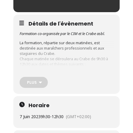
Détails de l'évènement
Formation co-organisée par le CIM et le Crabe asbl.
La formation, répartie sur deux matinées, est
destinée aux maraîchers professionnels et aux
stagiaires du Crabe.
Chaque matinée se déroulera au Crabe de 9h30 à
12h30 aux dates et thèmes suivants :
le 07 juin 2023
: Maladies et ravageurs en
maraîchage bio
PLUS
de plein air
le 21 juin 2023
: Maladies et ravageurs en
maraîchage bio
sous abris
Horaire
7 Juin 2023
9h30
-
12h30
(GMT+02:00)
Chaque matinée est éligible à 1 Unité pour les NP,
P1, P2 et P3