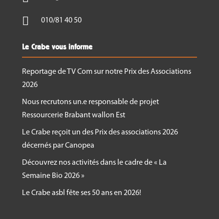
Thrips

010/81 40 50
Autres ravageurs
Le Crabe vous informe
Les maladies sous tunnel
Tomates
Reportage de TV Com sur notre Prix des Associations
Concombres
2026
Poivrons
Nous recrutons un.e responsable de projet
Aubergines
Ressourcerie Brabant wallon Est
Mâche
Le Crabe reçoit un des Prix des associations 2026
décernés par Canopea
Découvrez nos activités dans le cadre de « La
Des notes sont fournies pour chaque matinée de
Semaine Bio 2026 »
formation.
Le Crabe asbl fête ses 50 ans en 2026!
Formateurs
:
Nicolas Flament, CIM