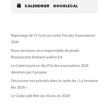
Objectifs
CALENDRIER
GOOGLECAL
Savoir appliquer les mécanismes de lutte contre
les maladies et ravageurs en maraîchage
biologique ;
Identifier les maladies et ravageurs des
Reportage de TV Com sur notre Prix des Associations
principales cultures maraîchères bio ;
2026
A la fin de la formation, vous pourrez élaborer
votre stratégie de prévention, diagnostiquer et
Nous recrutons un.e responsable de projet
intervenir selon les seuils des dommages.
Ressourcerie Brabant wallon Est
Le Crabe reçoit un des Prix des associations 2026
Programme des deux matinées
décernés par Canopea
Le 07 juin – Maraîchage de plein air
Découvrez nos activités dans le cadre de « La Semaine
Bio 2026 »
La lutte intégrée appliquée au maraîchage bio
Le Crabe asbl fête ses 50 ans en 2026!
Les auxiliaires
Identification des maladies et ravageurs