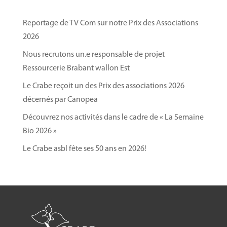
Vendredi 10 octobre : Marché de clôture
Reportage de TV Com sur notre Prix des Associations
Adresse
:
Le Crabe asbl – Rue Sergent Sortet 27,
2026
1370 Jodoigne
Nous recrutons un.e responsable de projet
Cliquez ici pour en savoir plus sur nos marchés et
Ressourcerie Brabant wallon Est
notre production de légumes bio par notre centre
d’insertion
.
Le Crabe reçoit un des Prix des associations 2026
décernés par Canopea
Découvrez nos activités dans le cadre de « La Semaine
Bio 2026 »
Le Crabe asbl fête ses 50 ans en 2026!