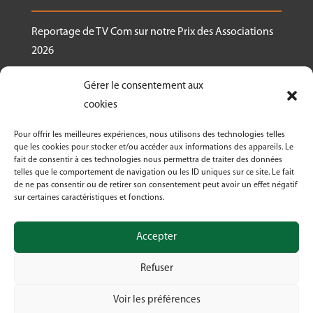
Reportage de TV Com sur notre Prix des Associations
2026
Nous recrutons un.e responsable de projet
Gérer le consentement aux
Ressourcerie Brabant wallon Est
cookies
Le Crabe reçoit un des Prix des associations 2026
Pour offrir les meilleures expériences, nous utilisons des technologies telles
décernés par Canopea
que les cookies pour stocker et/ou accéder aux informations des appareils. Le
fait de consentir à ces technologies nous permettra de traiter des données
Découvrez nos activités dans le cadre de « La
telles que le comportement de navigation ou les ID uniques sur ce site. Le fait
Semaine Bio 2026 »
de ne pas consentir ou de retirer son consentement peut avoir un effet négatif
sur certaines caractéristiques et fonctions.
Le Crabe asbl fête ses 50 ans en 2026!
Accepter
Refuser
Voir les préférences
© Crabe asbl 2026 | Design by Digima