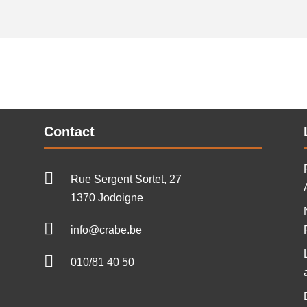
Contact

Rue Sergent Sortet, 27
1370 Jodoigne

info@crabe.be

010/81 40 50