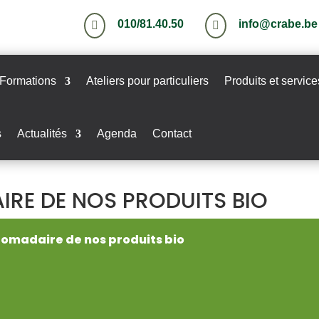
010/81.40.50
info@crabe.be


Formations
Ateliers pour particuliers
Produits et service
s
Actualités
Agenda
Contact
RE DE NOS PRODUITS BIO
omadaire de nos produits bio