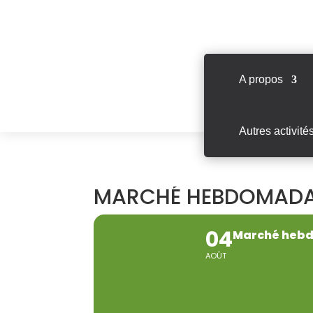
A propos
Autres activité
MARCHÉ HEBDOMADAI
04
Marché hebd
AOÛT