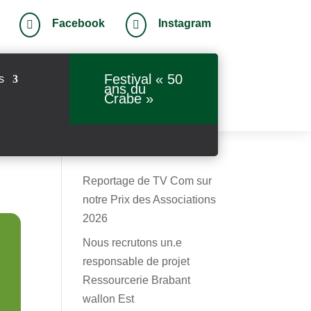
Facebook
Instagram


Festival « 50
s
ans du
Crabe »
Reportage de TV Com sur
notre Prix des Associations
2026
Nous recrutons un.e
responsable de projet
Ressourcerie Brabant
wallon Est