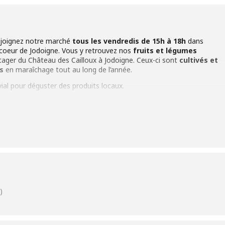
 rejoignez notre marché
tous les vendredis de 15h à 18h
dans
 coeur de Jodoigne. Vous y retrouvez nos
fruits et légumes
tager du Château des Cailloux à Jodoigne. Ceux-ci sont
cultivés et
es
en maraîchage tout au long de l’année.
ial pour déguster des produits locaux.
8h du 28 avril au 20 octobre 2023
370 Jodoigne
-Place
s marchés et notre production de légumes bio par notre centre
)