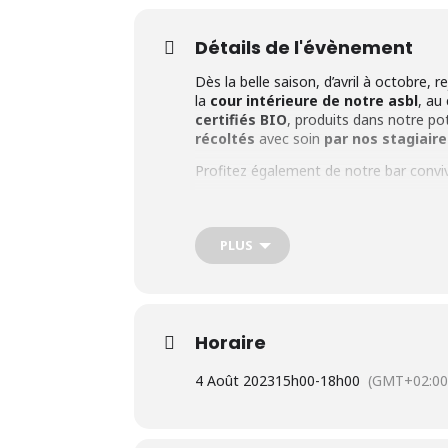
Détails de l'évènement
Dès la belle saison, d’avril à octobre,
la
cour intérieure de notre asbl
, au
certifiés BIO
, produits dans notre po
récoltés
avec soin
par nos stagiair
Profitez également de notre bar conviv
Dates
: Tous les vendredis de 15h à 1
Adresse
: Rue Sergent Sortet, 27 à 1
Parking
: Gratuit à 150m sur la Grand
PLUS
Cliquez ici pour en savoir plus sur no
d’insertion
.
Horaire
4 Août 2023
15h00
-
18h00
(GMT+02:00