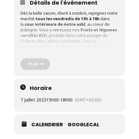
Détails de l'évènement
Dès la belle saison, d’avril à octobre, rejoignez notre
marché
tous les vendredis de 15h à 18h
dans
la
cour intérieure de notre asbl
, au coeur de
Jodoigne. Vous y retrouvez nos
fruits et légumes
certifiés BIO
, produits dans notre potager du
Château des Cailloux à Jodoigne. Ceux-ci
sont
cultivés et récoltés
avec soin
par nos
stagiaires
en maraîchage tout au long de l’année.
Profitez également de notre bar convivial pour
PLUS
déguster des produits locaux.
Dates
: Tous les vendredis de 15h à 18h du 28 avril
au 20 octobre 2023
Horaire
Adresse
: Rue Sergent Sortet, 27 à 1370 Jodoigne
Parking
: Gratuit à 150m sur la Grand-Place
7 Juillet 2023
15h00
-
18h00
(GMT+02:00)
Cliquez ici pour en savoir plus sur nos marchés et
notre production de légumes bio par notre centre
d’insertion
.
CALENDRIER
GOOGLECAL