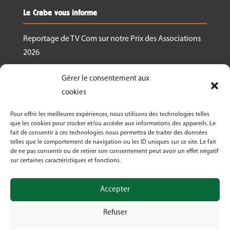
Le Crabe vous informe
Reportage de TV Com sur notre Prix des Associations
2026
Nous recrutons un.e responsable de projet
Gérer le consentement aux
Ressourcerie Brabant wallon Est
cookies
Le Crabe reçoit un des Prix des associations 2026
Pour offrir les meilleures expériences, nous utilisons des technologies telles
décernés par Canopea
que les cookies pour stocker et/ou accéder aux informations des appareils. Le
fait de consentir à ces technologies nous permettra de traiter des données
Découvrez nos activités dans le cadre de « La
telles que le comportement de navigation ou les ID uniques sur ce site. Le fait
Semaine Bio 2026 »
de ne pas consentir ou de retirer son consentement peut avoir un effet négatif
sur certaines caractéristiques et fonctions.
Le Crabe asbl fête ses 50 ans en 2026!
Accepter
Refuser