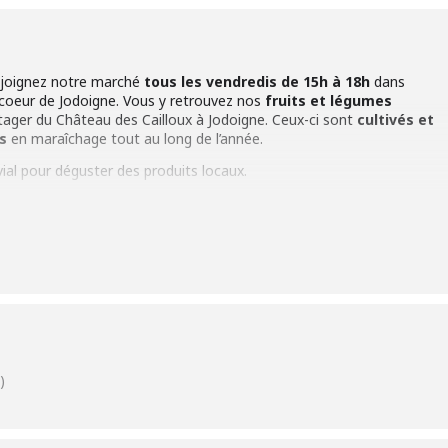
 rejoignez notre marché
tous les vendredis de 15h à 18h
dans
 coeur de Jodoigne. Vous y retrouvez nos
fruits et légumes
tager du Château des Cailloux à Jodoigne. Ceux-ci sont
cultivés et
es
en maraîchage tout au long de l’année.
ial pour déguster des produits locaux.
8h du 28 avril au 20 octobre 2023
370 Jodoigne
-Place
s marchés et notre production de légumes bio par notre centre
)