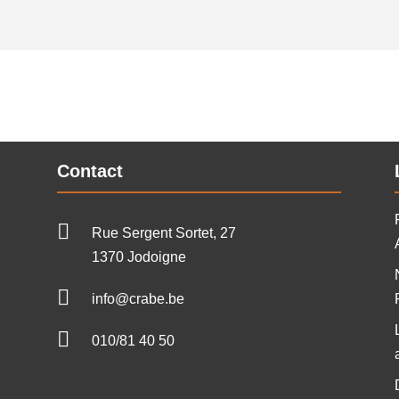
Contact

Rue Sergent Sortet, 27
1370 Jodoigne

info@crabe.be

010/81 40 50