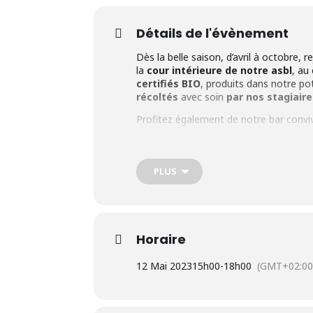
Détails de l'évènement
Dès la belle saison, d’avril à octobre,
la
cour intérieure de notre asbl
, au
certifiés BIO
, produits dans notre po
récoltés
avec soin
par nos stagiair
Profitez également de notre bar conviv
Dates
: Tous les vendredis de 15h à 1
Adresse
: Rue Sergent Sortet, 27 à 1
Parking
: Gratuit à 150m sur la Grand
PLUS
Cliquez ici pour en savoir plus sur no
d’insertion
.
Horaire
12 Mai 2023
15h00
-
18h00
(GMT+02:00