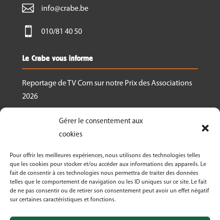

info@crabe.be

010/81 40 50
Le Crabe vous informe
Reportage de TV Com sur notre Prix des Associations
2026
Nous recrutons un.e responsable de projet
Gérer le consentement aux
Ressourcerie Brabant wallon Est
cookies
Le Crabe reçoit un des Prix des associations 2026
Pour offrir les meilleures expériences, nous utilisons des technologies telles
décernés par Canopea
que les cookies pour stocker et/ou accéder aux informations des appareils. Le
fait de consentir à ces technologies nous permettra de traiter des données
Découvrez nos activités dans le cadre de « La
telles que le comportement de navigation ou les ID uniques sur ce site. Le fait
Semaine Bio 2026 »
de ne pas consentir ou de retirer son consentement peut avoir un effet négatif
sur certaines caractéristiques et fonctions.
Le Crabe asbl fête ses 50 ans en 2026!