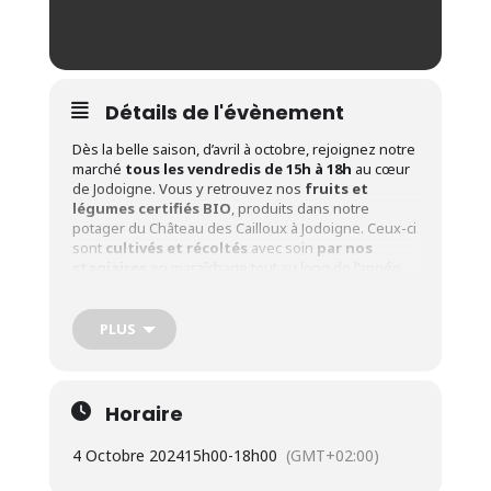
Détails de l'évènement
Dès la belle saison, d’avril à octobre, rejoignez notre
marché
tous les vendredis de 15h à 18h
au cœur
de Jodoigne. Vous y retrouvez nos
fruits et
légumes certifiés BIO
, produits dans notre
potager du Château des Cailloux à Jodoigne. Ceux-ci
sont
cultivés et récoltés
avec soin
par nos
stagiaires
en maraîchage tout au long de l’année.
Dates
: Tous les vendredis de 15h à 18h du 25 avril
au 10 octobre 2025
PLUS
Adresse
:
Le Crabe asbl – Rue Sergent Sortet, 27 à
1370 Jodoigne
Dates des 4 marchés événements de 15h à 19h
:
Horaire
Vendredi 25 avril : Marché inaugural
4 Octobre 2024
15h00
-
18h00
(GMT+02:00)
Vendredi 13 juin : Marché de la Semaine Bio