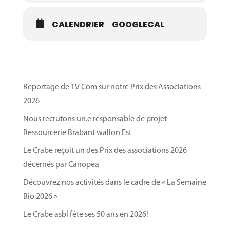
Samedi 13 septembre : Marché de la tomate
(dans le cadre des Portes Ouvertes au potager
CALENDRIER
GOOGLECAL
des Cailloux)
Vendredi 10 octobre : Marché de clôture
Cliquez ici pour en savoir plus sur nos marchés et
Reportage de TV Com sur notre Prix des Associations
notre production de légumes bio par notre centre
2026
d’insertion
.
Nous recrutons un.e responsable de projet
Ressourcerie Brabant wallon Est
Le Crabe reçoit un des Prix des associations 2026
décernés par Canopea
Découvrez nos activités dans le cadre de « La Semaine
Bio 2026 »
Le Crabe asbl fête ses 50 ans en 2026!