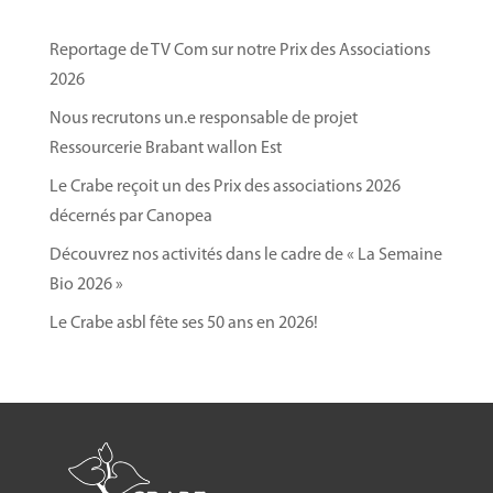
Vendredi 10 octobre : Marché de clôture
Reportage de TV Com sur notre Prix des Associations
Adresse
:
Le Crabe asbl – Rue Sergent Sortet, 27 à
2026
1370 Jodoigne
Nous recrutons un.e responsable de projet
Cliquez ici pour en savoir plus sur nos marchés et
Ressourcerie Brabant wallon Est
notre production de légumes bio par notre centre
d’insertion
.
Le Crabe reçoit un des Prix des associations 2026
décernés par Canopea
Découvrez nos activités dans le cadre de « La Semaine
Bio 2026 »
Le Crabe asbl fête ses 50 ans en 2026!