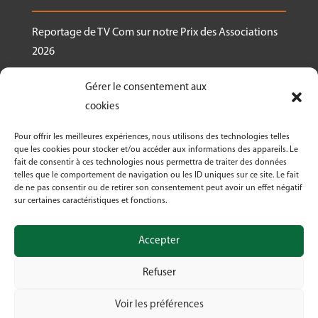
Reportage de TV Com sur notre Prix des Associations
2026
Nous recrutons un.e responsable de projet
Gérer le consentement aux
Ressourcerie Brabant wallon Est
cookies
Le Crabe reçoit un des Prix des associations 2026
Pour offrir les meilleures expériences, nous utilisons des technologies telles
décernés par Canopea
que les cookies pour stocker et/ou accéder aux informations des appareils. Le
fait de consentir à ces technologies nous permettra de traiter des données
Découvrez nos activités dans le cadre de « La
telles que le comportement de navigation ou les ID uniques sur ce site. Le fait
Semaine Bio 2026 »
de ne pas consentir ou de retirer son consentement peut avoir un effet négatif
sur certaines caractéristiques et fonctions.
Le Crabe asbl fête ses 50 ans en 2026!
Accepter
Refuser
Voir les préférences
© Crabe asbl 2026 | Design by Digima