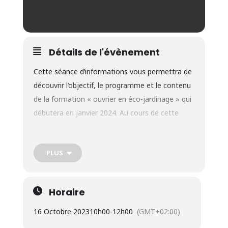
Détails de l'évènement
Cette séance d’informations vous permettra de
découvrir l’objectif, le programme et le contenu
de la formation « ouvrier en éco-jardinage » qui
débutera en janvier 2024. Au cours de cette
séance, vous aurez également l’occasion
d’expliquer votre projet et de poser toutes vos
PLUS
questions concernant cette filière de formation.
Adresse
: Crabe asbl – Rue Sergent Sortet, 27 à
1370 Jodoigne
Horaire
Présentation de la formation en quelques
lignes
16 Octobre 2023
10h00
-
12h00
(GMT+02:00)
Objectif
: Cette formation d’
ouvrier en