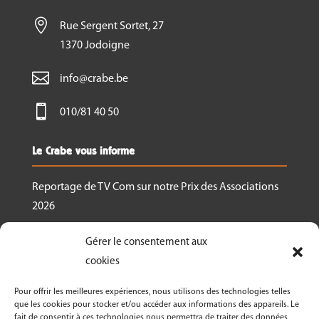

Rue Sergent Sortet, 27
1370 Jodoigne

info@crabe.be

010/81 40 50
Le Crabe vous informe
Reportage de TV Com sur notre Prix des Associations
2026
Nous recrutons un.e responsable de projet
Gérer le consentement aux
Ressourcerie Brabant wallon Est
cookies
Le Crabe reçoit un des Prix des associations 2026
Pour offrir les meilleures expériences, nous utilisons des technologies telles
décernés par Canopea
que les cookies pour stocker et/ou accéder aux informations des appareils. Le
fait de consentir à ces technologies nous permettra de traiter des données