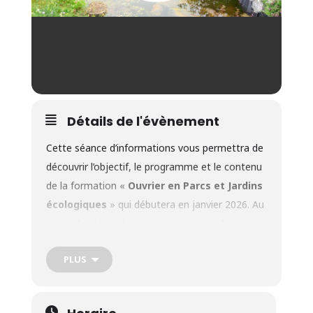
Détails de l'évènement
Cette séance d’informations vous permettra de
découvrir l’objectif, le programme et le contenu
de la formation «
Ouvrier en Parcs et Jardins
écologiques
» qui débutera en janvier 2026. Au
cours de cette séance, vous aurez également
l’occasion d’expliquer votre parcours, vos
PLUS
motivations et de poser toutes vos questions
concernant cette filière de formation.
Adresse
: Crabe asbl – Rue Sergent Sortet, 27 à