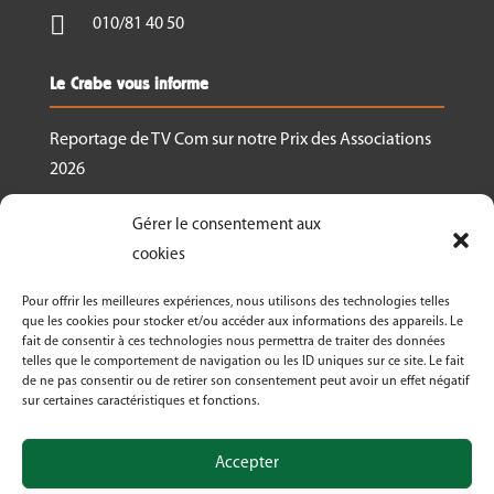

010/81 40 50
Le Crabe vous informe
Reportage de TV Com sur notre Prix des Associations
2026
Nous recrutons un.e responsable de projet
Gérer le consentement aux
Ressourcerie Brabant wallon Est
cookies
Le Crabe reçoit un des Prix des associations 2026
Pour offrir les meilleures expériences, nous utilisons des technologies telles
décernés par Canopea
que les cookies pour stocker et/ou accéder aux informations des appareils. Le
fait de consentir à ces technologies nous permettra de traiter des données
Découvrez nos activités dans le cadre de « La
telles que le comportement de navigation ou les ID uniques sur ce site. Le fait
Semaine Bio 2026 »
de ne pas consentir ou de retirer son consentement peut avoir un effet négatif
sur certaines caractéristiques et fonctions.
Le Crabe asbl fête ses 50 ans en 2026!
Accepter