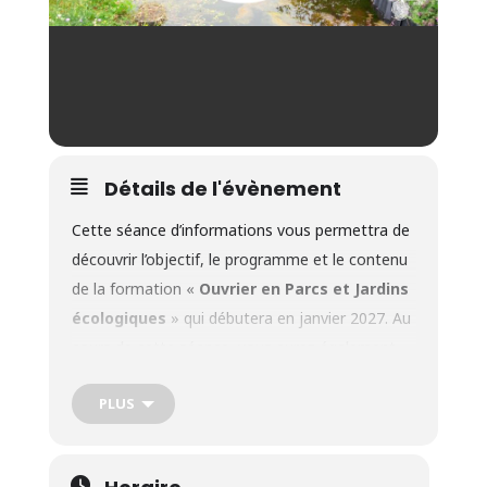
Détails de l'évènement
Cette séance d’informations vous permettra de
découvrir l’objectif, le programme et le contenu
de la formation «
Ouvrier en Parcs et Jardins
écologiques
» qui débutera en janvier 2027. Au
cours de cette séance, vous aurez également
l’occasion d’expliquer votre parcours, vos
PLUS
motivations et de poser toutes vos questions
concernant cette filière de formation.
Adresse
: Crabe asbl – Rue Sergent Sortet, 27 à