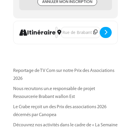
Merci pour votre compréhension et prenez soin
ANNULER MON INSCRIPTION
de vous !
L’équipe de « Reconnecte-toi »
Plus d’infos
:
Présentation complète de la
formation « Reconnecte-toi »
.
Address - Séance d'informations - For
Destination Address - Séance d'info
Itinéraire
Reportage de TV Com sur notre Prix des Associations
2026
Nous recrutons un.e responsable de projet
Ressourcerie Brabant wallon Est
Le Crabe reçoit un des Prix des associations 2026
décernés par Canopea
Découvrez nos activités dans le cadre de « La Semaine