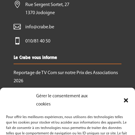

Rue Sergent Sortet, 27
1370 Jodoigne

info@crabe.be

010/81 40 50
Le Crabe vous informe
Reportage de TV Com sur notre Prix des Associations
2026
Nous recrutons un.e responsable de projet
Gérer le consentement aux
Ressourcerie Brabant wallon Est
cookies
Le Crabe reçoit un des Prix des associations 2026
Pour offrir les meilleures expériences, nous utilisons des technologies telles
décernés par Canopea
que les cookies pour stocker et/ou accéder aux informations des appareils. Le
fait de consentir à ces technologies nous permettra de traiter des données
Découvrez nos activités dans le cadre de « La
telles que le comportement de navigation ou les ID uniques sur ce site. Le fait