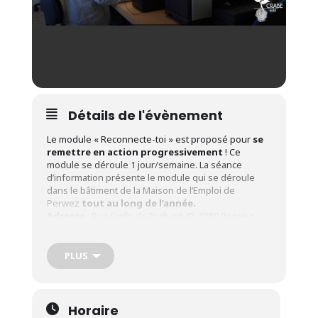
Détails de l'évènement
Le module « Reconnecte-toi » est proposé pour
se
remettre en action progressivement
! Ce
module se déroule 1 jour/semaine. La séance
d’information présente le module qui se déroule
dans le bâtiment de la Maison de l’Emploi de
Perwez
tout au long de l’année.
Adresse
: Rue Emile de Brabant 43, 1360 Perwez.
A qui s’adresse ces modules de formation ?
PLUS
Le candidat doit :
Avoir minimum 18 ans
Horaire
Disposer d’un certificat d’enseignement